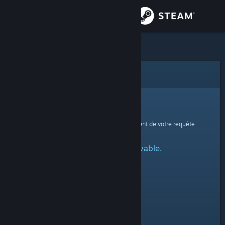
Se connecter
Magasin
Communauté
Erreur
À propos
Oups !
Une erreur est survenue lors du traitement de votre requête
Support
Profil spécifié introuvable.
Changer la langue
Télécharger l'application mobile Steam
Voir version ordi. du site