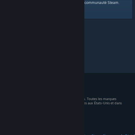
page d'accueil
Voici un lien vers la
de la communauté Steam.
© 2026 Valve Corporation. Tous droits réservés. Toutes les marques
commerciales sont la propriété de leurs titulaires aux États-Unis et dans
d'autres pays.
TVA incluse dans tous les prix, le cas échéant.
Télécharger les applications mobiles
STEAM