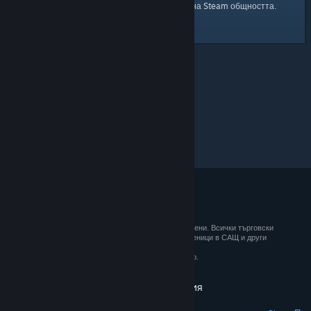
началната страница
Ето и връзка към
на Steam общността.
© 2026 Valve Corporation. Всички права запазени. Всички търговски
марки принадлежат на съответните им собственици в САЩ и други
държави.
ДДС е вкл. за всички цени, където е приложимо.
Вземане на мобилните приложения
STEAM