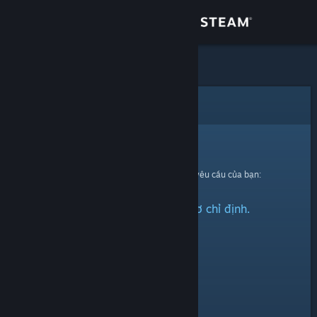
Đăng nhập
Cửa hàng
Cộng đồng
Lỗi
Thông tin
Xin thứ lỗi!
Đã có lỗi xảy ra trong quá trình xử lí yêu cầu của bạn:
Hỗ trợ
Không thể tìm thấy hồ sơ chỉ định.
Thay đổi ngôn ngữ
Cài ứng dụng Steam di động
Xem web cho desktop