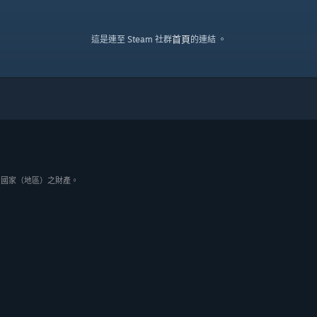
首頁
這是連至 Steam 社群
的連結 。
與其它國家（地區）之財產。