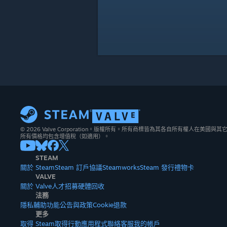
© 2026 Valve Corporation。版權所有。所有商標皆為其各自所有權人在美國
所有價格均包含增值稅（如適用）。
STEAM
關於 Steam
Steam 訂戶協議
Steamworks
Steam 發行
禮物卡
VALVE
關於 Valve
人才招募
硬體
回收
法務
隱私
輔助功能
公告與政策
Cookie
退款
更多
取得 Steam
取得行動應用程式
聯絡客服
我的帳戶