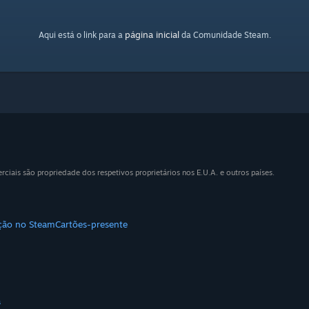
página inicial
Aqui está o link para a
da Comunidade Steam.
iais são propriedade dos respetivos proprietários nos E.U.A. e outros países.
ição no Steam
Cartões-presente
a