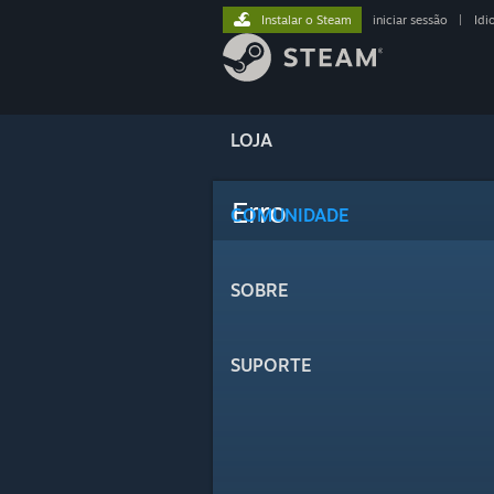
Instalar o Steam
iniciar sessão
|
Idi
LOJA
Erro
COMUNIDADE
SOBRE
SUPORTE