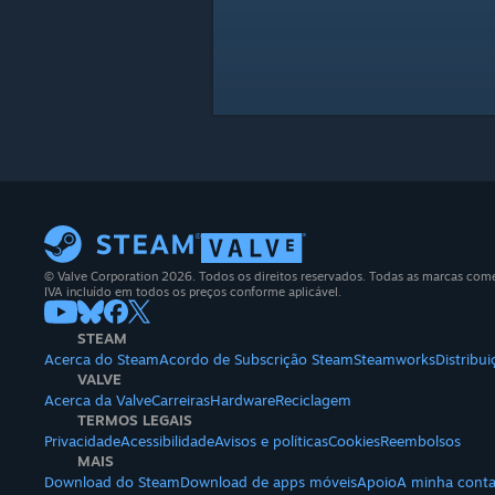
© Valve Corporation 2026. Todos os direitos reservados. Todas as marcas comerc
IVA incluído em todos os preços conforme aplicável.
STEAM
Acerca do Steam
Acordo de Subscrição Steam
Steamworks
Distribu
VALVE
Acerca da Valve
Carreiras
Hardware
Reciclagem
TERMOS LEGAIS
Privacidade
Acessibilidade
Avisos e políticas
Cookies
Reembolsos
MAIS
Download do Steam
Download de apps móveis
Apoio
A minha cont