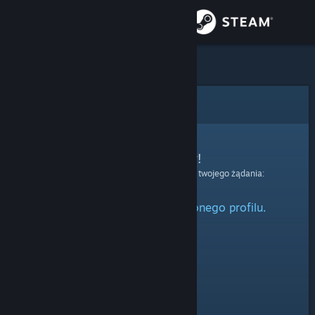
Zaloguj się
Sklep
Społeczność
Błąd
Informacje
Przepraszamy!
Wystąpił błąd podczas przetwarzania twojego żądania:
Wsparcie
Nie można odnaleźć określonego profilu.
Zmień język
Pobierz aplikację mobilną Steam
Wersja przeglądarkowa