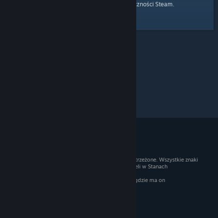
strony głównej
Przejdź do
Społeczności Steam.
© 2026 Valve Corporation. Wszelkie prawa zastrzeżone. Wszystkie znaki
handlowe są własnością ich prawnych właścicieli w Stanach
Zjednoczonych i innych krajach.
Podatek VAT jest wliczony we wszystkie ceny, gdzie ma on
zastosowanie.
Pobierz aplikacje mobilne
STEAM