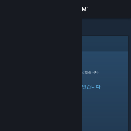
로그인
상점
커뮤니티
오류
정보
죄송합니다!
요청을 처리하는 동안 오류가 발생했습니다.
지원
지정한 프로필을 찾을 수 없습니다.
언어 변경
Steam 모바일 앱 다운로드
PC 웹사이트 보기