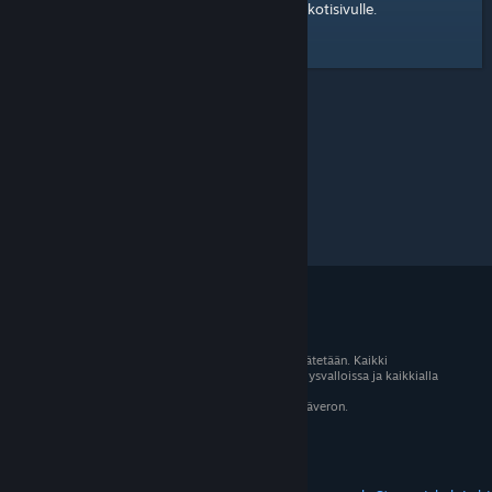
kotisivulle
Tässä on linkki Steam-yhteisön
.
© 2026 Valve Corporation. Kaikki oikeudet pidätetään. Kaikki
tavaramerkit ovat omistajiensa omaisuutta Yhdysvalloissa ja kaikkialla
maailmassa.
Kaikki hinnat sisältävät asiaankuuluvan arvonlisäveron.
Mobiilisovellukset
STEAM