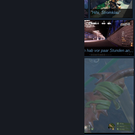
This is totally my SAM!
Foliage, oder so :D
Hihi, Stromklau
Brumm Brumm!
Well, ich hab vor paar Stunden angefangen, eine Straße zu bauen. Jetzt isses irgendwie doch mehr geworden, und fast 4 Uhr