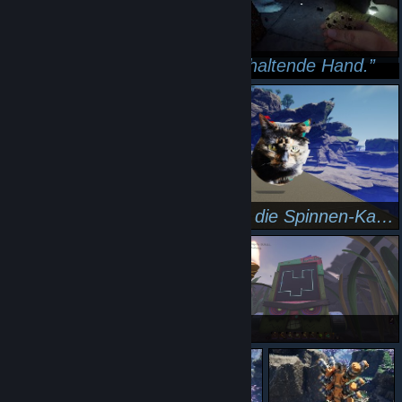
Thermometer haltende Hand-haltende Hand.
Ich mag Schrauben nich :(
aua
Erstmal Fett beenden :D
Ich hasse die Spinnen-Katzen ;-;
Herz