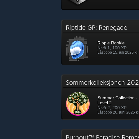
Riptide GP: Renegade
Ripple Rookie
Nivå 1, 100 XP
Låst opp 15. juli 2025 kl.
Sommerkolleksjonen 2
Summer Collection - 
Level 2
Nivå 2, 200 XP
Låst opp 26. juni 2025 kl
Burnout™ Paradise Rema