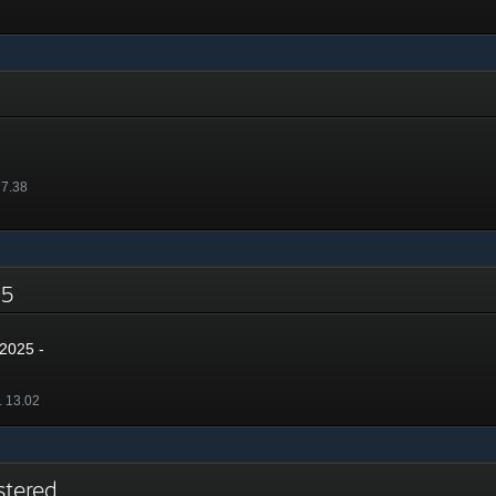
 7.38
025
2025 -
. 13.02
stered