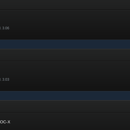
. 3.06
. 3.03
 OC-X