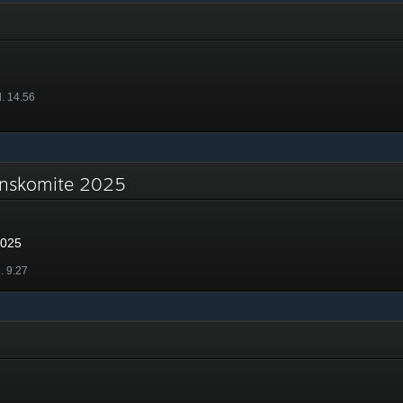
l. 14.56
jonskomite 2025
2025
. 9.27