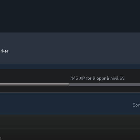
rker
445 XP for å oppnå nivå 69
Sort
r