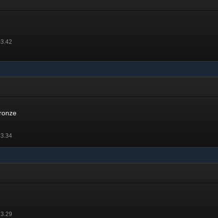
 3.42
Bronze
 3.34
 3.29