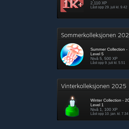
2,110 XP
Låst opp 29. juli kl. 9.42
Sommerkolleksjonen 2
Summer Collection - 
Level 5
Nivå 5, 500 XP
Låst opp 9. juli kl. 5.51
Vinterkolleksjonen 202
Winter Collection - 2
Level 1
Nivå 1, 100 XP
Låst opp 10. jan. kl. 7.34