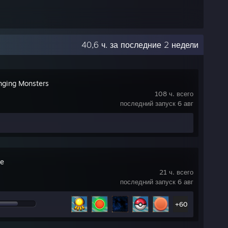
40,6 ч. за последние 2 недели
nging Monsters
108 ч. всего
последний запуск 6 авг
le
21 ч. всего
последний запуск 6 авг
+60