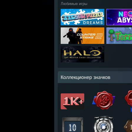
Любимые игры
Коллекционер значков