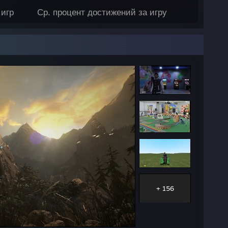
игр
Ср. процент достижений за игру
+ 156