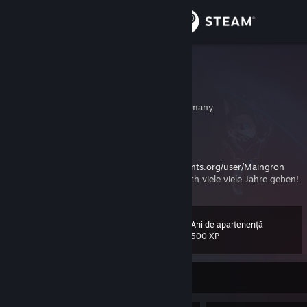
Conectează-te
Magazin
Maingron
Robin
Comunitate
Leipzig, Sachsen, Germany
Despre
Hello
Itch:
https://maingron.itch.io/
Retro Achievements:
https://retroachievements.org/user/Maingron
Asistență
Big Tech ist doof. Möge uns Lord GabeN noch viele viele Jahre geben!
Schimbă limba
Ani de apartenență
Nivel
68
500 XP
Obține aplicația Steam pentru dispozitive mobile
Vezi site în versiunea pentru desktop
În prezent offline