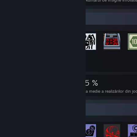
Numărul total de insigne dobândite
Numărul de insigne înfoliat
Afișierul cu realizări
6.688
19
25 %
Realizări
Jocuri perfecte
Rata medie a realizărilor din jo
Afișierul cu cele mai rare realizări