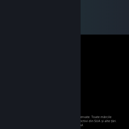
© 2026 Valve Corporation. Toate drepturile rezervate. Toate mărcile
comerciale sunt proprietatea deținătorilor respectivi din SUA și alte țări.
Toate prețurile includ TVA, acolo unde este cazul.