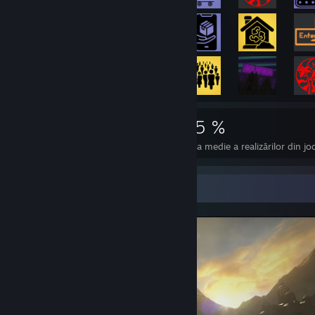
6.688
19
25 %
Realizări
Jocuri perfecte
Rata medie a realizărilor din jo
Afișierul cu capturi de ecran