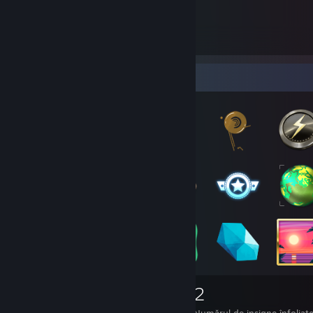
Colecționar de insigne
133
2