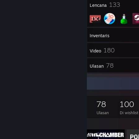
5
133
Penghargaan Profil
Lencana
1.861
Game
Inventaris
160
180
Screenshot
Video
3
78
Item Workshop
Ulasan
Kolektor Game
1.861
757
78
100
Game yang Dimiliki
DLC yang dimiilki
Ulasan
Di wishlist
Game yang Difiturkan