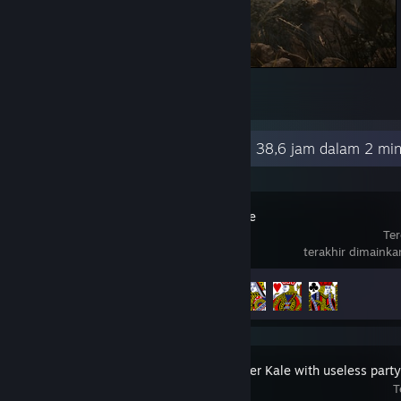
Breath of the Tomb Alter xD
1
Aktivitas Terkini
38,6 jam dalam 2 min
Free Solitaire
Ter
terakhir dimaink
Progres Pencapaian
4 dari 11
Master Healer Kale with useless party
T