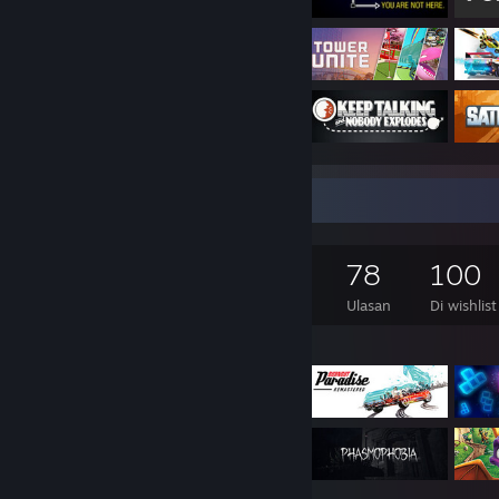
Kolektor Game
1.861
757
78
100
Game yang Dimiliki
DLC yang dimiilki
Ulasan
Di wishlist
Game yang Difiturkan