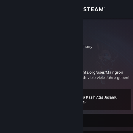
Login
Toko
Maingron
Robin
Komunitas
Leipzig, Sachsen, Germany
Tentang
Hello
Itch:
https://maingron.itch.io/
Retro Achievements:
https://retroachievements.org/user/Maingron
Bantuan
Big Tech ist doof. Möge uns Lord GabeN noch viele viele Jahre geben!
Ubah bahasa
Terima Kasih Atas Jasamu
Level
68
500 XP
Dapatkan Aplikasi Seluler Steam
Lihat situs web desktop
Sedang Offline