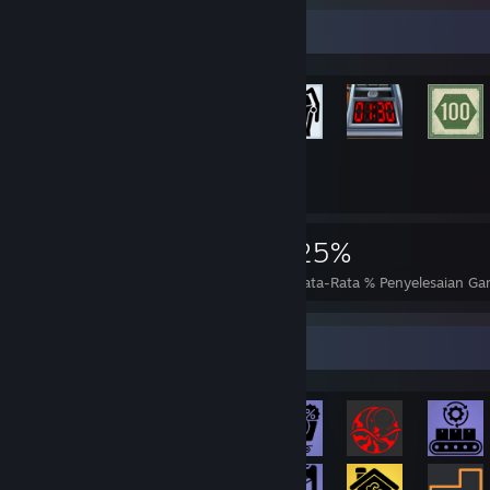
Etalase Pencapaian
6.690
19
25%
Pencapaian
Selesai Sempurna
Rata-Rata % Penyelesaian G
Etalase Pencapaian Terlangka