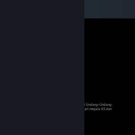
© 2026 Valve Corporation. Hak cipta dilindungi Undang-Undang.
Semua merek dagang merupakan hak pemilik dari negara AS dan
negara lainnya.
PPN termasuk dalam semua harga, jika berlaku.
Dapatkan Aplikasi Seluler