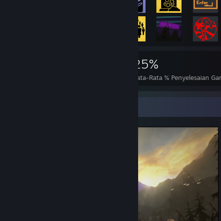
6.690
19
25%
Pencapaian
Selesai Sempurna
Rata-Rata % Penyelesaian G
Etalase Screenshot