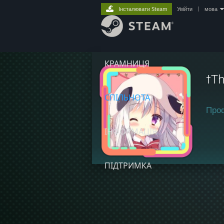
Інсталювати Steam
Увійти
|
мова
КРАМНИЦЯ
†T
СПІЛЬНОТА
Про
ІНФОРМАЦІЯ
ПІДТРИМКА