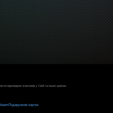
ністю відповідних власників у США та інших країнах.
Steam
Подарункові картки