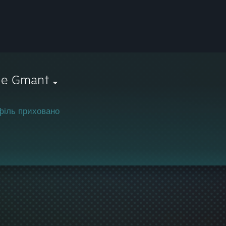
he Gman†
філь приховано