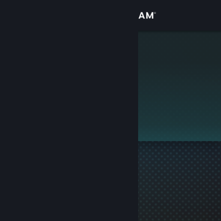
Přihlásit se
Obchod
†The Gman†
Komunita
Informace
Tento profil je soukromý.
Podpora
Změnit jazyk
Mobilní aplikace služby Steam
Desktopová verze stránky