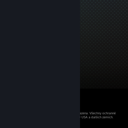
© 2026 Valve Corporation. Všechna práva vyhrazena. Všechny ochranné
známky jsou vlastnictvím příslušných subjektů v USA a dalších zemích.
Všechny ceny jsou uvedeny včetně DPH.