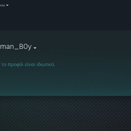
σσα
rman_B0y
 το προφίλ είναι ιδιωτικό.