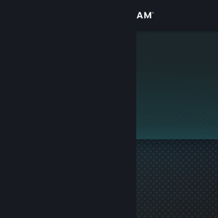
Přihlásit se
Obchod
Sara
Komunita
Informace
Tento profil je soukromý.
Podpora
Změnit jazyk
Mobilní aplikace služby Steam
Desktopová verze stránky