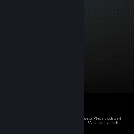
© 2026 Valve Corporation. Všechna práva vyhrazena. Všechny ochranné
známky jsou vlastnictvím příslušných subjektů v USA a dalších zemích.
Všechny ceny jsou uvedeny včetně DPH.