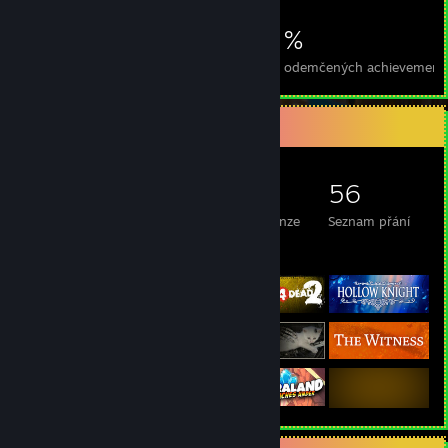
6 406
24
28 %
Achievementy
Perfektní hry
Prům. odemčených achievement
Kolekce her
2 155
828
6
56
Vlastněné hry
Vlastněná DLC
Recenze
Seznam přání
Vystavené hry