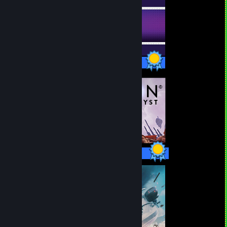
50/50 achievementů
15/15 achievementů