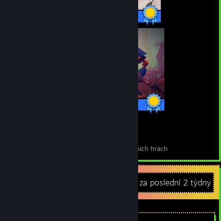
44/44 achievementů
30/30 achievementů
24
667
Perfektní hry
Achievementy v perfektních hrách
Nedávná aktivita
8,3 hodin za poslední 2 týdny