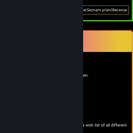
Zobrazit
Všechny nedávno hrané
|
Seznam přání
|
Recenze
Komentáře
Zobrazit všechny komentáře (
7
)
Victory Gin
25. zář. 2015 v 18.36
very nice. I cant wait to see you playing again.
LittlBUGer
25. zář. 2015 v 11.41
Finally, internet at home! Yes!
Victory Gin
16. zář. 2015 v 19.58
Nice, hope to see you online more. Create a wish list of all different
games you are thinking about getting.