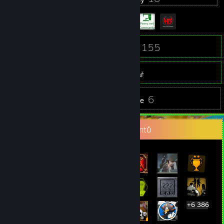
62
2 155
Přátelé
Hry
Inventář
1
6
Snímky obrazovky
Recenze
Přehlídka nejvzácnějších achievementů
+6 386