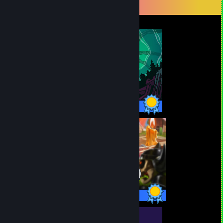
Přehlídka sběratele
57/57 achievementů
98/98 achievementů