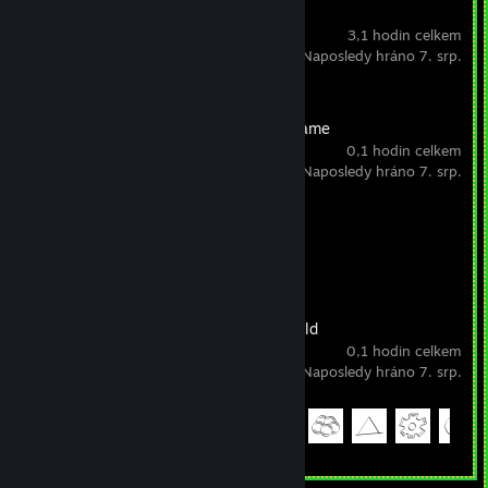
Conquest Dark
3,1 hodin celkem
Naposledy hráno 7. srp.
Untitled Goose Game
0,1 hodin celkem
Naposledy hráno 7. srp.
Odemčené achievementy
0 z 25
Lily in Puzzle World
0,1 hodin celkem
Naposledy hráno 7. srp.
Odemčené achievementy
6 z 12