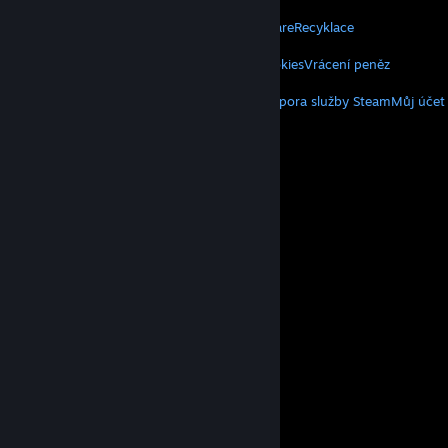
VALVE
O společnosti Valve
Volné pozice
Hardware
Recyklace
INFORMACE
Soukromí
Přístupnost
Právní poučení
Cookies
Vrácení peněz
VÍCE
Klient služby Steam
Mobilní aplikace
Podpora služby Steam
Můj účet
© Valve Corporation. Všechna práva vyhrazena.
Všechny ochranné známky jsou vlastnictvím
příslušných subjektů v USA a dalších zemích.
Zásady
ochrany soukromí
|
Právní poučení
|
Přístupnost
|
Smlouva o užívání služby Steam
|
Vrácení peněz
|
Cookies