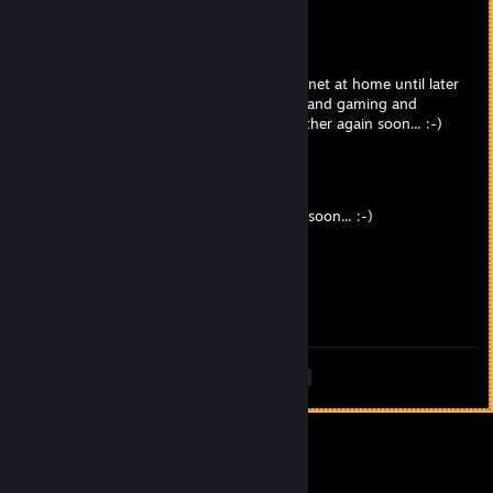
LittlBUGer
16. zář. 2015 v 7.15
I'm finally back everyone! I don't have internet at home until later
this month, but I will finally be back online and gaming and
whatnot else! Hopefully we can game together again soon... :-)
LittlBUGer
30. čvn. 2013 v 12.05
I'm still alive... hopefully will be back online soon... :-)
Victory Gin
29. pro. 2012 v 19.01
Cant wait to see you on again!
<
>