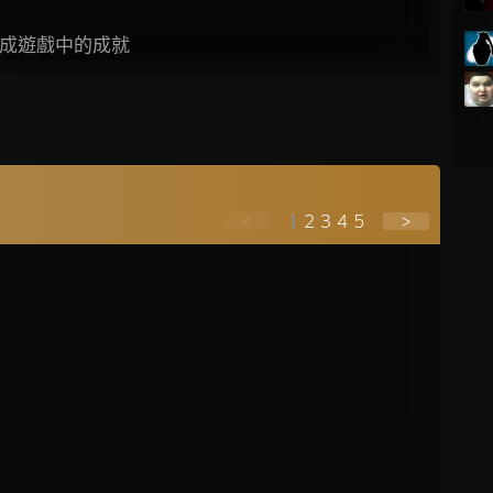
成遊戲中的成就
<
1
2
3
4
5
>