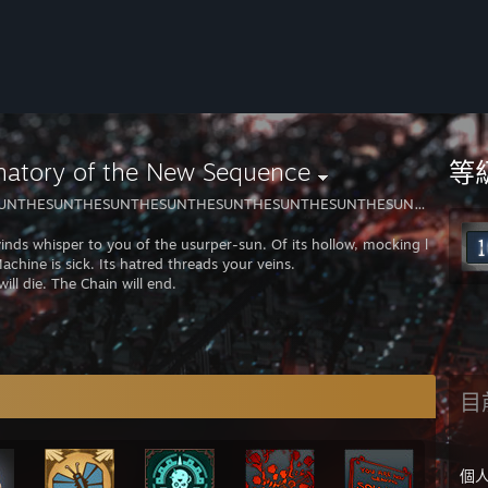
等
natory of the New Sequence
UNTHESUNTHESUNTHESUNTHESUNTHESUNTHESUNTHESUNTHE
inds whisper to you of the usurper-sun. Of its hollow, mocking light. Of 
achine is sick. Its hatred threads your veins.
ill die. The Chain will end.
目
個