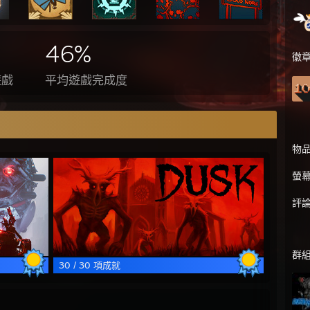
46%
徽
遊戲
平均遊戲完成度
物
螢
評
群
30 / 30 項成就