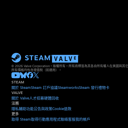
© 2026 Valve Corporation。版權所有。所有商標皆為其各自所有權人在美國
所有價格均包含增值稅（如適用）。
STEAM
關於 Steam
Steam 訂戶協議
Steamworks
Steam 發行
禮物卡
VALVE
關於 Valve
人才招募
硬體
回收
法務
隱私
輔助功能
公告與政策
Cookie
退款
更多
取得 Steam
取得行動應用程式
聯絡客服
我的帳戶