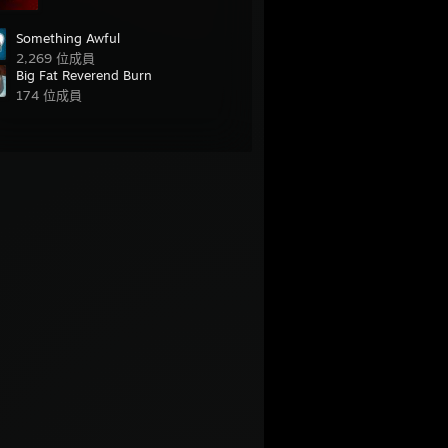
Something Awful
2,269 位成員
Big Fat Reverend Burn
174 位成員