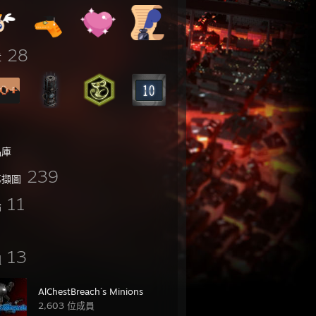
28
章
品庫
239
幕擷圖
11
論
13
組
AlChestBreach´s Minions
2,603 位成員