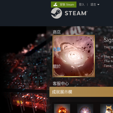
安裝 Steam
登入
|
語言
商店
Sig
THES
社群
The w
The M
Time w
關於
客服中心
成就展示欄