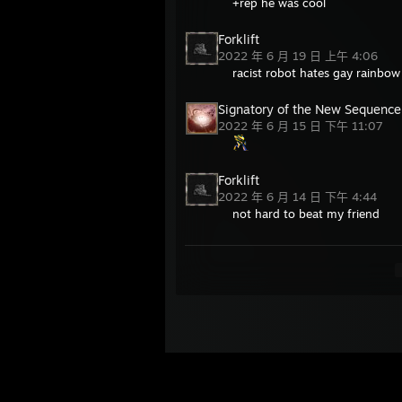
+rep he was cool
Forklift
2022 年 6 月 19 日 上午 4:06
racist robot hates gay rainbow
Signatory of the New Sequence
2022 年 6 月 15 日 下午 11:07
Forklift
2022 年 6 月 14 日 下午 4:44
not hard to beat my friend