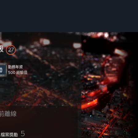
級
27
勤務年資
its ravening and monstrous pride.
500 經驗值
前離線
5
人檔案獎勵