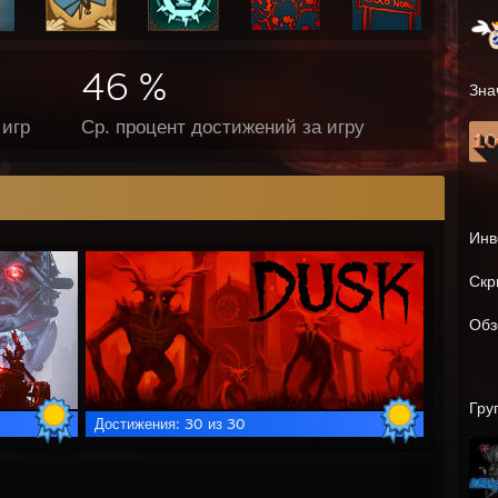
46 %
Зна
игр
Ср. процент достижений за игру
Инв
Скр
Обз
Гру
Достижения: 30 из 30