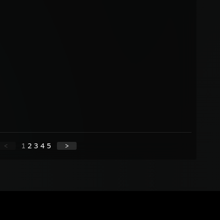
<
1
2
3
4
5
>