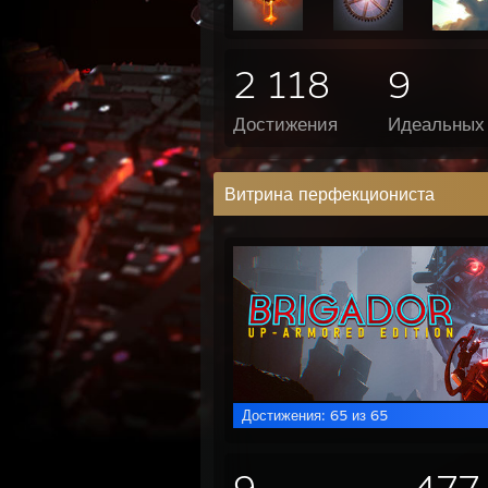
2 118
9
Достижения
Идеальных 
Витрина перфекциониста
Достижения: 65 из 65