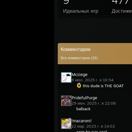
9
477
Идеальных игр
Достиже
Комментарии
Все комментарии (
26
)
Mcsiege
8 июл. 2025 г. в 10:54
this dude is THE GOAT
PridefulPurge
29 июн. 2025 г. в 22:06
ballsack
!macaroni!
12 мар. 2023 г. в 14:02
+rep he was cool