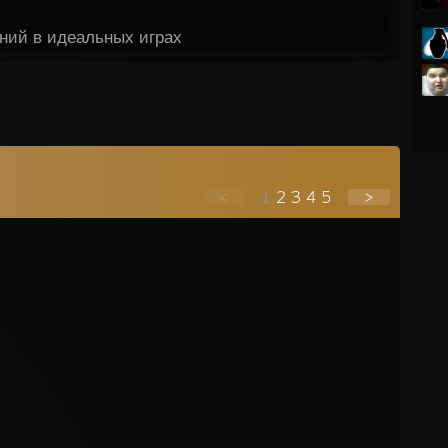
ний в идеальных играх
<
1
2
3
4
5
>