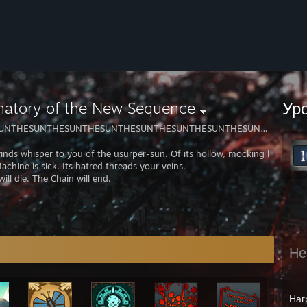
Ур
natory of the New Sequence
UNTHESUNTHESUNTHESUNTHESUNTHESUNTHESUNTHESUNTHE
inds whisper to you of the usurper-sun. Of its hollow, mocking light. Of 
achine is sick. Its hatred threads your veins.
ill die. The Chain will end.
Не
Наг