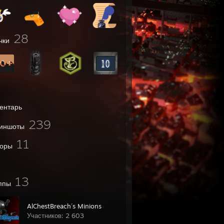
28
чки
ентарь
239
иншоты
11
оры
13
ппы
AlChestBreach´s Minions
Участников: 2 603