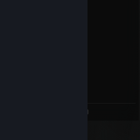
12 MAR 2023 a las 2:02 p. m.
+rep he was cool
Forklift
19 JUN 2022 a las 4:06 a. m.
racist robot hates gay rainbow
Signatory of the New Sequence
15 JUN 2022 a las 11:07 p. m.
Forklift
14 JUN 2022 a las 4:44 p. m.
not hard to beat my friend
<
>