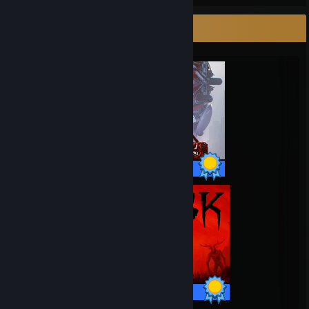
Expositor de completista
65 / 65 logros
30 / 30 logros