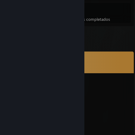
9
477
Juegos completados
Logros en juegos completados
Comentarios
Ver los
26
comentarios
Mcsiege
8 JUL 2025 a las 10:54 a. m.
this dude is THE GOAT
PridefulPurge
29 JUN 2025 a las 10:06 p. m.
ballsack
!macaroni!