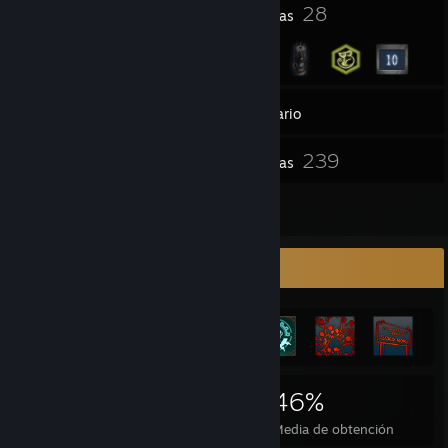
5
28
Premios del perfil
Insignias
13
Grupos
Inventario
239
Capturas
11
Reseñas
Expositor de logros
2,118
9
46%
Logros
Juegos completados
Media de obtención