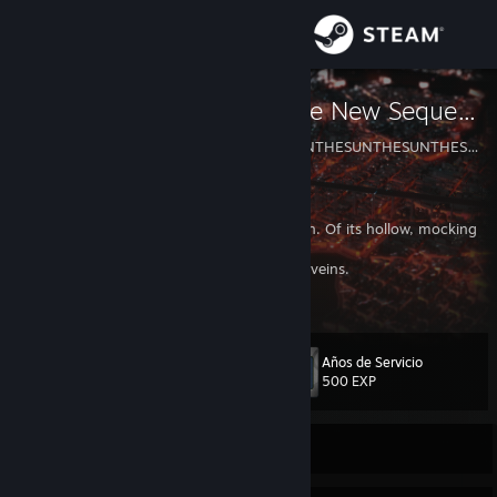
Iniciar sesión
Tienda
Signatory of the New Sequence
THESUNTHESUNTHESUNTHESUNTHESUNTHESUNTHESUNTHESUNTHE
Comunidad
Acerca de
The winds whisper to you of the usurper-sun. Of its hollow, mocking
light. Of its ravening and monstrous pride.
The Machine is sick. Its hatred threads your veins.
Soporte
Time will die. The Chain will end.
Cambiar idioma
Años de Servicio
Nivel
27
500 EXP
Obtener la aplicación de Steam Mobile
Ver versión clásica
Sin conexión