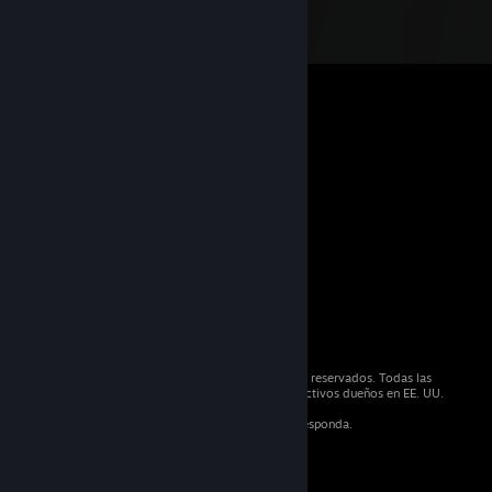
© 2026 Valve Corporation. Todos los derechos reservados. Todas las
marcas registradas son propiedad de sus respectivos dueños en EE. UU.
y otros países.
IVA incluido en todos los precios, cuando corresponda.
Obtener aplicaciones móviles