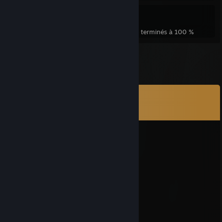
9
477
Jeux terminés à 100 %
Succès de jeux terminés à 100 %
Commentaires
Voir les
26
commentaires
Mcsiege
8 juil. 2025 à 10h54
this dude is THE GOAT
PridefulPurge
29 juin 2025 à 22h06
ballsack
!macaroni!