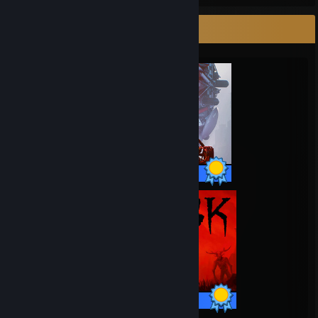
Vitrine des jeux terminés à 100 %
65 succès sur 65
30 succès sur 30