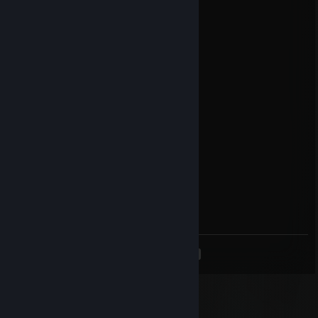
12 mars 2023 à 14h02
+rep he was cool
Forklift
19 juin 2022 à 4h06
racist robot hates gay rainbow
Signatory of the New Sequence
15 juin 2022 à 23h07
Forklift
14 juin 2022 à 16h44
not hard to beat my friend
<
>