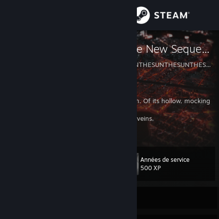
Se connecter
Magasin
Signatory of the New Sequence
THESUNTHESUNTHESUNTHESUNTHESUNTHESUNTHESUNTHESUNTHE
Communauté
À propos
The winds whisper to you of the usurper-sun. Of its hollow, mocking
light. Of its ravening and monstrous pride.
The Machine is sick. Its hatred threads your veins.
Support
Time will die. The Chain will end.
Changer la langue
Années de service
Niveau
27
500 XP
Télécharger l'application mobile Steam
Voir version ordi. du site
Actuellement hors ligne