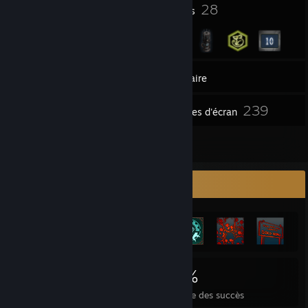
7
28
Récompenses de profil
Badges
13
Groupes
Inventaire
239
Captures d'écran
11
Évaluations
Vitrine des succès
2 118
9
46 %
Succès
Jeux terminés
Moyenne des succès