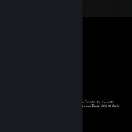
© 2026 Valve Corporation. Tous droits réservés. Toutes les marques
commerciales sont la propriété de leurs titulaires aux États-Unis et dans
d'autres pays.
TVA incluse dans tous les prix, le cas échéant.
Télécharger les applications mobiles