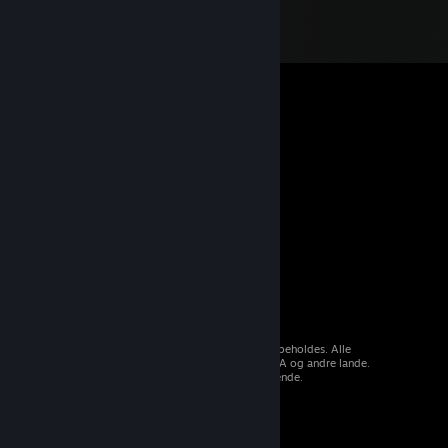
© 2026 Valve Corporation. Alle rettigheder forbeholdes. Alle
varemærker tilhører deres respektive ejere i USA og andre lande.
Moms inkluderet i alle priser, hvor det er gældende.
Hent mobilapps
STEAM