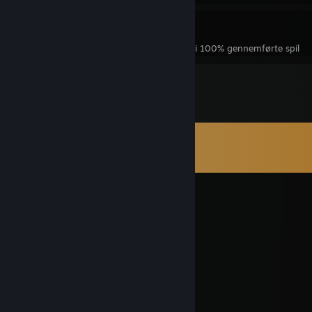
9
477
100% gennemførte spil
præstationer i 100% gennemførte spil
Kommentarer
Vis alle
26
kommentarer
Mcsiege
8. juli 2025 kl. 10:54
this dude is THE GOAT
PridefulPurge
29. juni 2025 kl. 22:06
ballsack