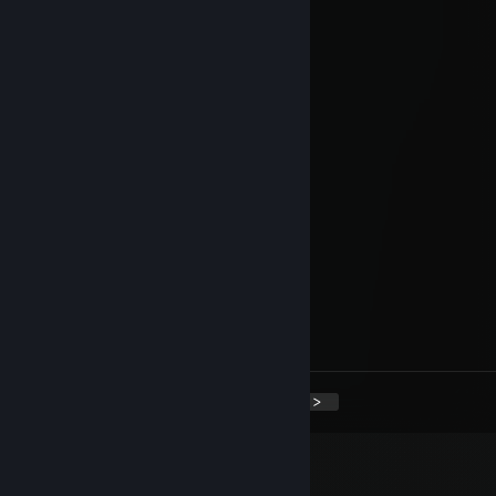
!macaroni!
12. mar. 2023 kl. 14:02
+rep he was cool
Forklift
19. juni 2022 kl. 4:06
racist robot hates gay rainbow
Signatory of the New Sequence
15. juni 2022 kl. 23:07
Forklift
14. juni 2022 kl. 16:44
not hard to beat my friend
<
>