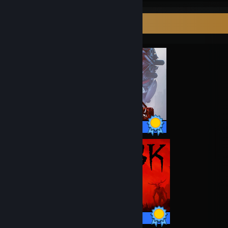
Ultimativ samlers fremvisning
65 / 65 præstationer
30 / 30 præstationer