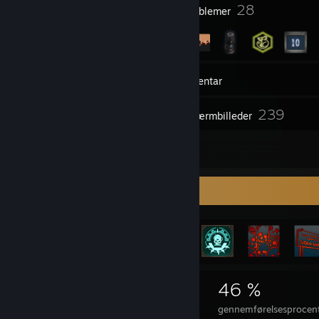
7
28
Profilpriser
Emblemer
13
Grupper
Inventar
239
Skærmbilleder
11
Anmeldelser
Præstationsfremvisning
2.118
9
46 %
Præstationer
100% gennemførte spil
gennemførelsesprocent 