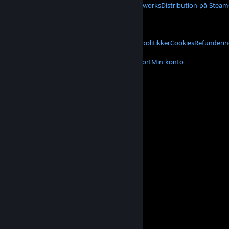
Om Steam
Steam-abonnentaftale
Steamworks
Distribution på Steam
VALVE
Om Valve
Karriere
Hardware
Genbrug
JURIDISK
Privatliv
Tilgængelighed
Meddelelser og politikker
Cookies
Refunderin
MERE
Hent Steam
Hent mobilapps
Kundesupport
Min konto
© Valve Corporation. Alle rettigheder forbeholdes.
Alle varemærker tilhører deres respektive