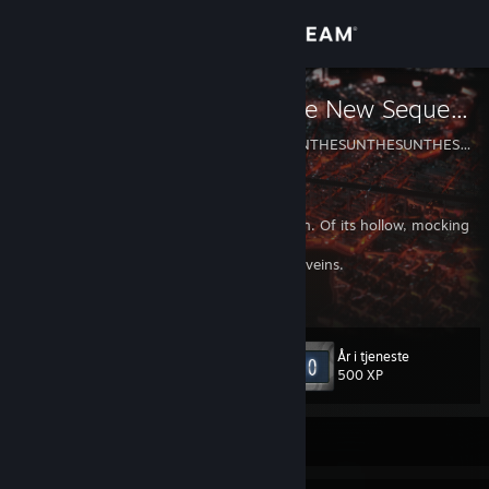
Log på
Butik
Signatory of the New Sequence
THESUNTHESUNTHESUNTHESUNTHESUNTHESUNTHESUNTHESUNTHE
Fællesskab
Om
The winds whisper to you of the usurper-sun. Of its hollow, mocking
light. Of its ravening and monstrous pride.
The Machine is sick. Its hatred threads your veins.
Support
Time will die. The Chain will end.
Skift sprog
År i tjeneste
Level
27
500 XP
Hent Steam-mobilappen
Vis desktop-webside
Er i øjeblikket offline