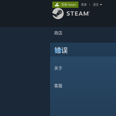
安装 Steam
登录
|
语言
商店
错误
社区
关于
客服