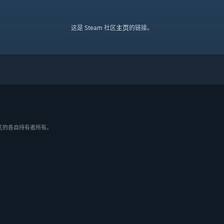
主页
这是 Steam 社区
的链接。
/地区的各自持有者所有。