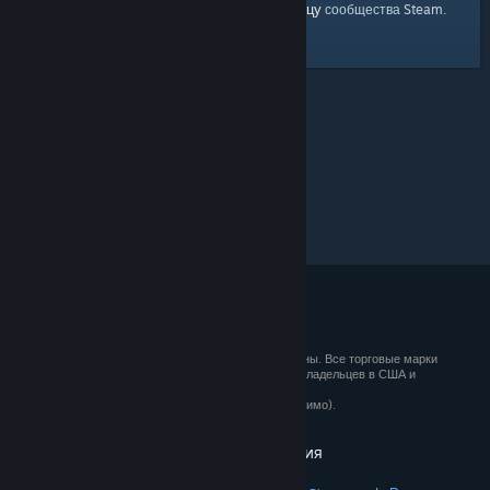
главную страницу
Вы можете вернуться на
сообщества Steam.
© 2026 Valve Corporation. Все права сохранены. Все торговые марки
являются собственностью соответствующих владельцев в США и
других странах.
Все цены указаны с учётом НДС (если применимо).
Установить мобильные приложения
STEAM