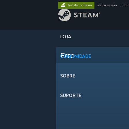
Instalar o Steam
iniciar sessão
|
Idi
LOJA
Erro
COMUNIDADE
SOBRE
SUPORTE