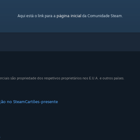
página inicial
Aqui está o link para a
da Comunidade Steam.
iais são propriedade dos respetivos proprietários nos E.U.A. e outros países.
ição no Steam
Cartões-presente
a