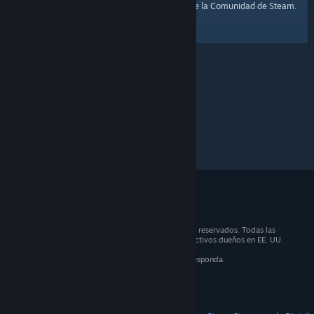
página de inicio
Aquí tienes un enlace a la
de la Comunidad de Steam.
© 2026 Valve Corporation. Todos los derechos reservados. Todas las
marcas registradas son propiedad de sus respectivos dueños en EE. UU.
y otros países.
IVA incluido en todos los precios, cuando corresponda.
Obtener aplicaciones móviles
STEAM