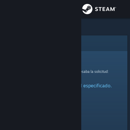
Iniciar sesión
Tienda
Comunidad
Error
Acerca de
Lo sentimos.
Se produjo un error mientras se procesaba la solicitud:
Soporte
No se ha encontrado el perfil especificado.
Cambiar idioma
Obtener la aplicación de Steam Mobile
Ver versión clásica