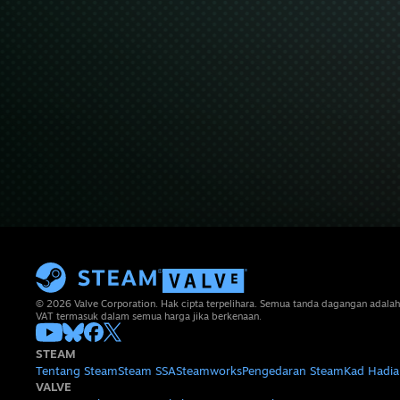
© 2026 Valve Corporation. Hak cipta terpelihara. Semua tanda dagangan adalah
VAT termasuk dalam semua harga jika berkenaan.
STEAM
Tentang Steam
Steam SSA
Steamworks
Pengedaran Steam
Kad Hadia
VALVE