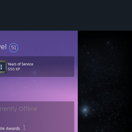
vel
51
Years of Service
550 XP
rrently Offline
1
file Awards