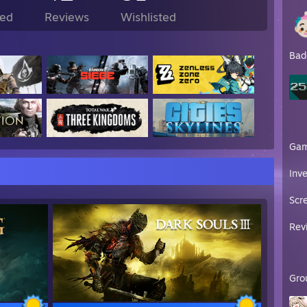
ed
Reviews
Wishlisted
Bad
Ga
Inv
Scr
Rev
Gro