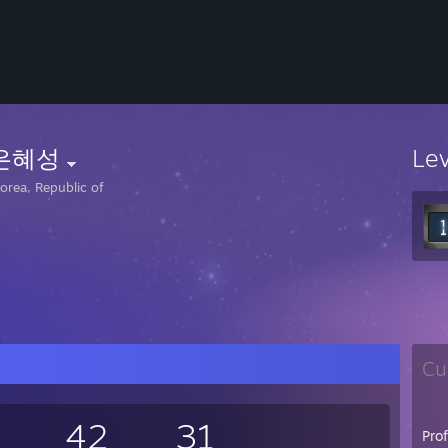
은혜성
Le
orea, Republic of
Cu
42
31
Pro