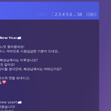
<
1
2
3
4
5
6
...
58
>
 𝗡𝗲𝘄 𝗬𝗲𝗮𝗿
어느덧 찾아왔네요!
니, 여러모로 시원섭섭한 기분이 드네요..
, 혜성님께서는 이루셨나요?
것 같아요!
맞이할 생각인데, 혜성님께서는 어떠신가요?
스와 연말 보내시고,
𝕟𝕖𝕨 𝕪𝕖𝕒𝕣!!
아왔습니다!