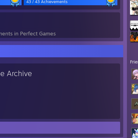
43 / 43 Achievements
ents in Perfect Games
Fri
ue Archive