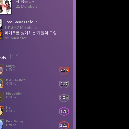
대 붉은군대
21 Members
Free Games Info!!!
131,662 Members
파이로를 싫어하는 자들의 모임
48 Members
111
ends
Mriy@
225
Offline
PATCHU RAGI
207
Offline
big soldier
205
Offline
lin
178
Offline
Rena Wong
122
Offline