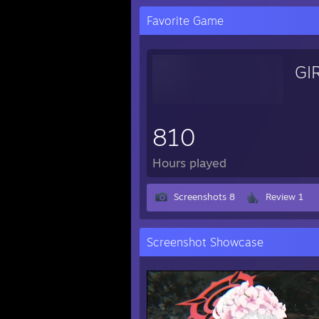
Favorite Game
GI
810
Hours played
Screenshots 8
Review 1
Screenshot Showcase