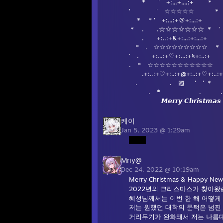
* ' +:...+....:+ ＊
' ' ☆☆☆☆☆ 
＊ * ' +:...:+＠+:...:
＊ . .☆☆☆☆☆☆☆ ＊ ' 
. +:..:+&+:...:+:...:+
* . ☆☆☆☆☆☆☆☆☆ 
' . +:...:+♡+:...:+§+:..:+
. * ☆☆☆☆☆☆☆☆☆☆☆ 
.+:..:+♡+:..:+@+:..:+♡+:..:+
. . ▨ ' ' 
. * . .
𝙈𝙚𝙧𝙧𝙮 𝘾𝙝𝙧𝙞𝙨𝙩𝙢𝙖𝙨
케이
Jan 5, 2023 @ 1:29am
Mriy@
Dec 24, 2022 @ 10:19am
Merry Christmas & Happy New 
2022년의 크리스마스가 찾아왔습
혜성님께서는 이번 한 해 어떻게
저는 원했던 대학의 문턱은 넘진
거리두기가 완화돼서 저는 나름대