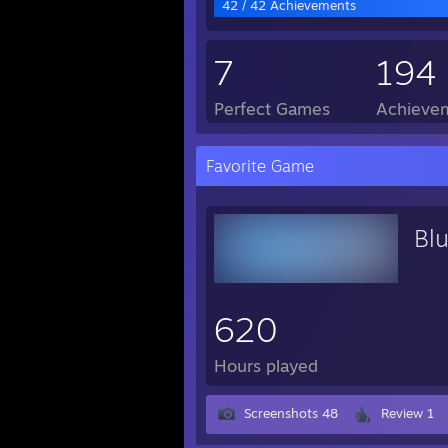
42 / 42 Achievements
7
194
Perfect Games
Achievem
Favorite Game
Bl
620
Hours played
Screenshots 48
Review 1