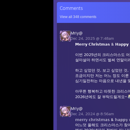
Comments
View all
348
comments
Mriy@
Dec 24, 2025 @ 7:48am
𝗠𝗲𝗿𝗿𝘆 𝗖𝗵𝗿𝗶𝘀𝘁𝗺𝗮𝘀 & 𝗛𝗮𝗽𝗽𝘆
이번 2025년의 크리스마스도 
설마설마 하면서도 벌써 연말이라
하고 싶었던 것, 보고 싶었던 것
조금이지만 저는 어느 정도 이룬 
심기일전하는 마음으로 내년을 
아무튼 행복하고 따뜻한 크리스마
2026년에도 잘 부탁드릴게요~
Mriy@
Dec 24, 2024 @ 8:56am
𝕞𝕖𝕣𝕣𝕪 𝕔𝕙𝕣𝕚𝕤𝕥𝕞𝕒𝕤 & 𝕙𝕒𝕡𝕡𝕪 
어느덧 올해도 크리스마스가 찾