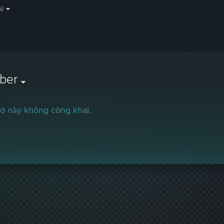
gữ
ber
ơ này không công khai.