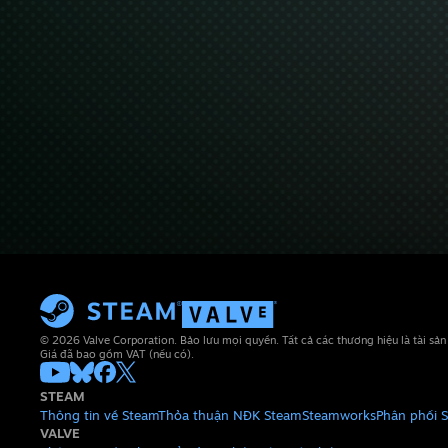
© 2026 Valve Corporation. Bảo lưu mọi quyền. Tất cả các thương hiệu là tài sả
Giá đã bao gồm VAT (nếu có).
STEAM
Thông tin về Steam
Thỏa thuận NĐK Steam
Steamworks
Phân phối 
VALVE