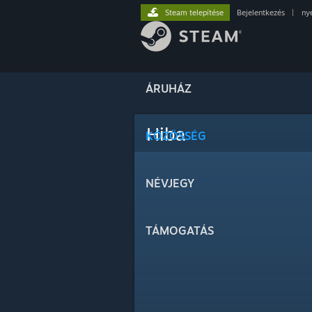
Steam telepítése
Bejelentkezés
|
ny
ÁRUHÁZ
Hiba
KÖZÖSSÉG
NÉVJEGY
TÁMOGATÁS