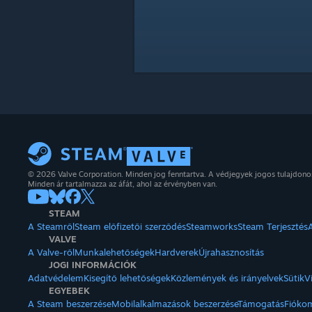
© 2026 Valve Corporation. Minden jog fenntartva. A védjegyek jogos tulajdon
Minden ár tartalmazza az áfát, ahol az érvényben van.
STEAM
A Steamről
Steam előfizetői szerződés
Steamworks
Steam Terjesztés
VALVE
A Valve-ről
Munkalehetőségek
Hardverek
Újrahasznosítás
JOGI INFORMÁCIÓK
Adatvédelem
Kisegítő lehetőségek
Közlemények és irányelvek
Sütik
V
EGYEBEK
A Steam beszerzése
Mobilalkalmazások beszerzése
Támogatás
Fióko