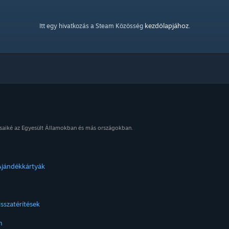
kezdőlapjához
Itt egy hivatkozás a Steam Közösség
.
osaiké az Egyesült Államokban és más országokban.
Ajándékkártyák
isszatérítések
m