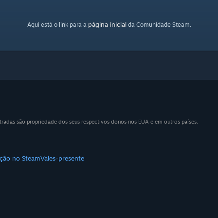
página inicial
Aqui está o link para a
da Comunidade Steam.
tradas são propriedade dos seus respectivos donos nos EUA e em outros países.
uição no Steam
Vales-presente