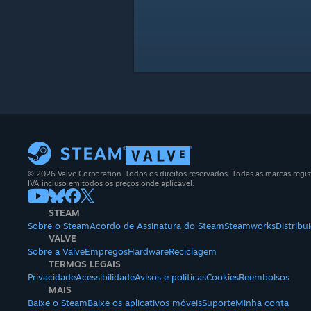
© 2026 Valve Corporation. Todos os direitos reservados. Todas as marcas regis
IVA incluso em todos os preços onde aplicável.
STEAM
Sobre o Steam
Acordo de Assinatura do Steam
Steamworks
Distrib
VALVE
Sobre a Valve
Empregos
Hardware
Reciclagem
TERMOS LEGAIS
Privacidade
Acessibilidade
Avisos e políticas
Cookies
Reembolsos
MAIS
Baixe o Steam
Baixe os aplicativos móveis
Suporte
Minha conta