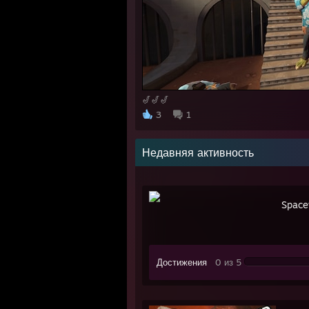
🎷🎷🎷
3
1
Недавняя активность
Space
Достижения
0 из 5