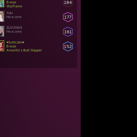
184
В игре
Warframe
Yuki
177
Не в сети
$LOONA$
161
Не в сети
♥buttcake♥
152
В игре
Amarillo's Butt Slapper