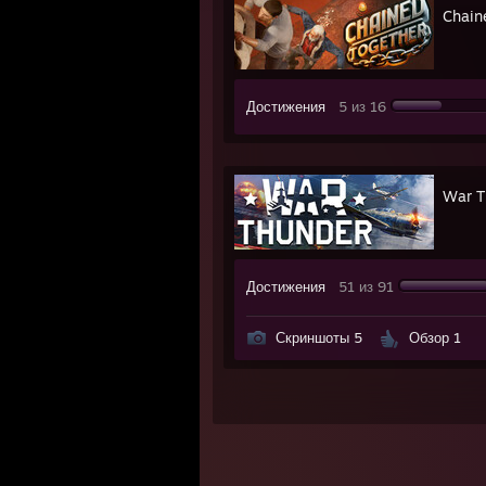
Chain
Достижения
5 из 16
War T
Достижения
51 из 91
Скриншоты 5
Обзор 1