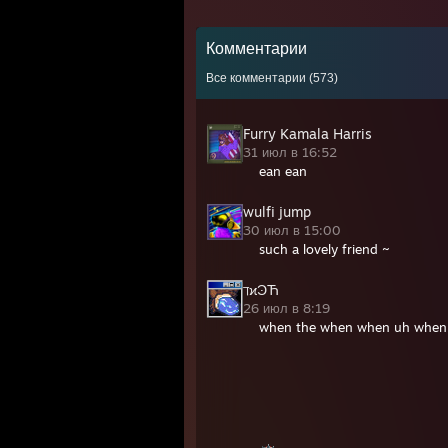
Комментарии
Все комментарии (
573
)
Furry Kamala Harris
31 июл в 16:52
ean ean
wulfi jump
30 июл в 15:00
such a lovely friend ~
ℸϰϿЋ
26 июл в 8:19
when the when when uh whe