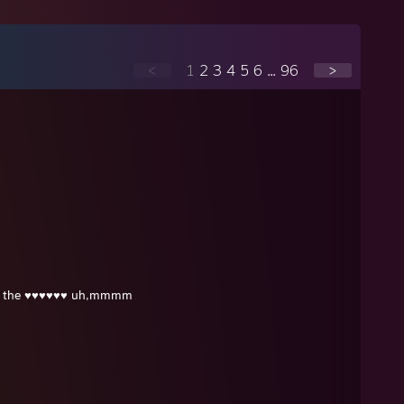
<
1
2
3
4
5
6
...
96
>
n the ♥♥♥♥♥♥ uh,mmmm