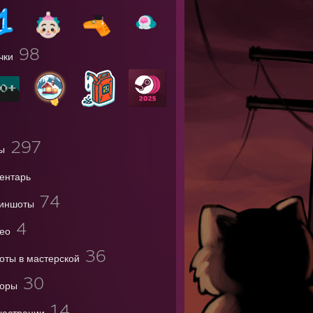
98
чки
297
ы
ентарь
74
иншоты
4
ео
36
оты в мастерской
30
оры
14
юстрации