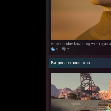
when the uber kritz phlog w+m1 pyro a
5
2
Витрина скриншотов