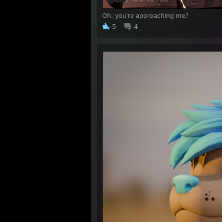
Oh, you're approaching me?
5
4