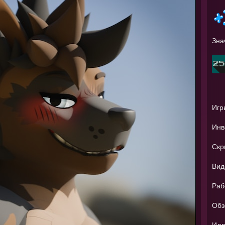
Зна
Игр
Инв
Скр
Вид
Раб
Обз
Илл