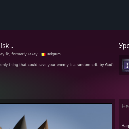
isk
Ур
ey 🤎, formerly Jakey
Belgium
e only thing that could save your enemy is a random crit, by God's own gra
Не
Наг