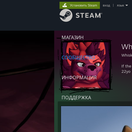
Установить Steam
вход
|
язык
МАГАЗИН
Wh
Whisk
СООБЩЕСТВО
If th
22yo
ИНФОРМАЦИЯ
ПОДДЕРЖКА