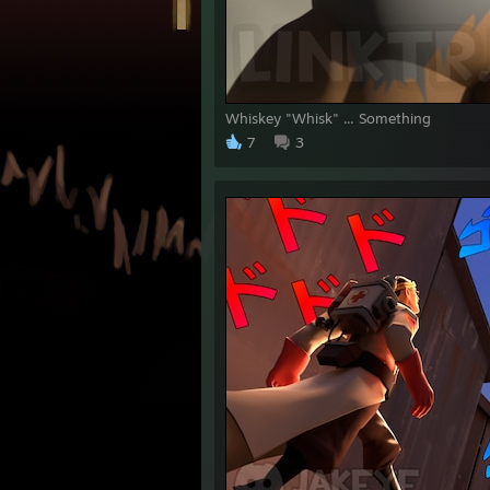
Whiskey "Whisk" ... Something
7
3