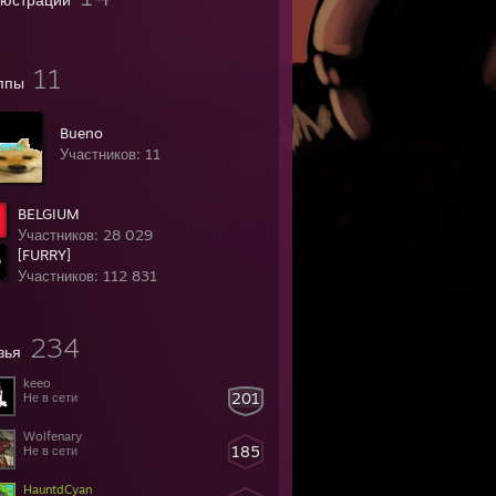
11
ппы
Bue​no
Участников: 11
BELGIUM
Участников: 28 029
[FURRY]
Участников: 112 831
234
зья
keeo
201
Не в сети
Wolfenary
185
Не в сети
HauntdCyan