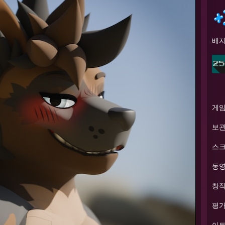
배
게
보
스
동
창작
평
아