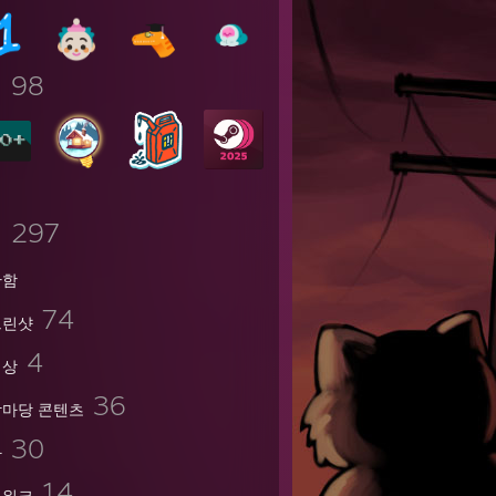
98
지
297
임
관함
74
크린샷
4
영상
36
마당 콘텐츠
30
가
14
트워크