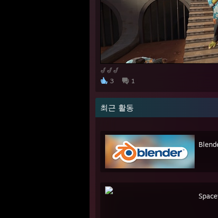
🎷🎷🎷
3
1
최근 활동
Blend
Space