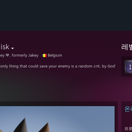
isk
레
ey 🤎, formerly Jakey
Belgium
e only thing that could save your enemy is a random crit, by God's own gra
온
프로