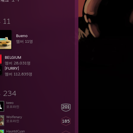
11
룹
Bue​no
멤버 11명
BELGIUM
멤버 28,031명
[FURRY]
멤버 112,835명
234
구
keeo
201
오프라인
Wolfenary
185
오프라인
HauntdCyan