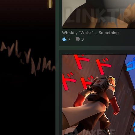
Whiskey "Whisk" ... Something
7
3