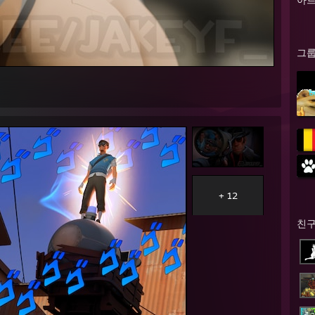
그
+ 12
친