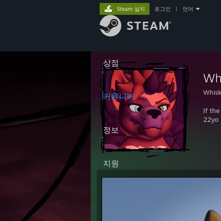
Steam 설치
로그인
|
언어
상점
Wh
Whisk
커뮤니티
If th
22yo
정보
지원