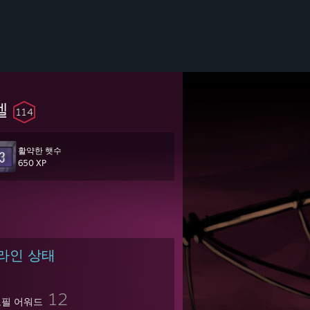
벨
114
활약한 햇수
ce he will get that random crit.
650 XP
라인 상태
12
필 어워드