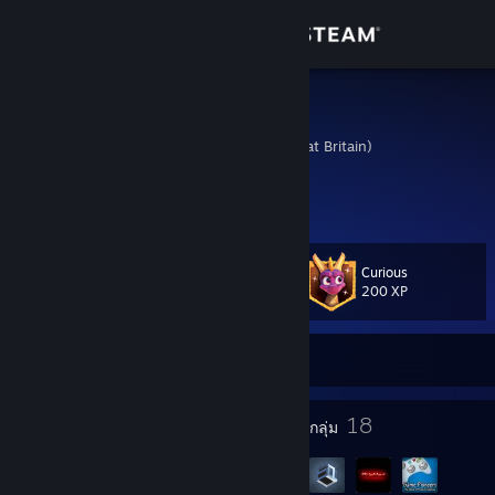
เข้าสู่ระบบ
ร้านค้า
Jacko
United Kingdom (Great Britain)
ชุมชน
เกี่ยวกับ
Curious
เลเวล
ฝ่ายสนับสนุน
40
200 XP
เปลี่ยนภาษา
ออนไลน์อยู่ในขณะนี้
รับแอป Steam แบบพกพา
22
18
เหรียญตรา
กลุ่ม
ชมเว็บไซต์สำหรับเดสก์ท็อป