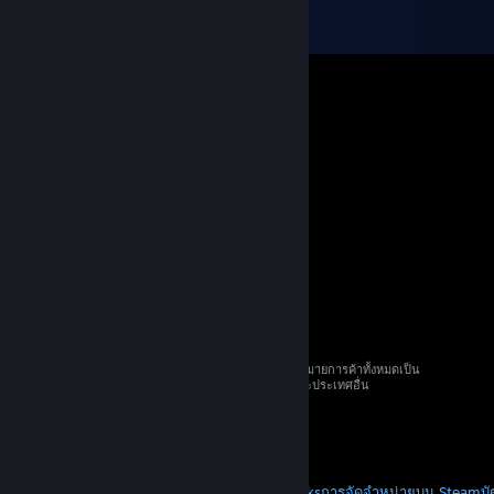
© 2026 Valve Corporation สงวนลิขสิทธิ์ เครื่องหมายการค้าทั้งหมดเป็น
ทรัพย์สินของเจ้าของที่เกี่ยวข้องในสหรัฐอเมริกาและประเทศอื่น
ราคาทั้งหมดรวมภาษีมูลค่าเพิ่มแล้ว
ดาวน์โหลดแอปแบบพกพา
STEAM
เกี่ยวกับ Steam
SSA ของ Steam
Steamworks
การจัดจำหน่ายบน Steam
บ