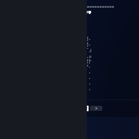
🦎 +ｒｅｐ ｇｏｏｄ ｐｌａｙｅr🦎
============================================
🛡🛡🦎❤️⬛️🔥🔥🔥💀🤜🤜🤛🤛💀🔥🔥🔥⬛️❤️🦎🛡🛡
Eevihl
7 ก.ค. 2020 @ 11: 28am
⢀⡋⣡⣴⣶⣶⡀⠄⠄⠙⢿⣿⣿⣿⣿⣿⣴⣿⣿⣿⢃⣤⣄⣀⣥⣿⣿⠄
⢸⣇⠻⣿⣿⣿⣧⣀⢀⣠⡌⢻⣿⣿⣿⣿⣿⣿⣿⣿⣿⠿⠿⠿⣿⣿⣿⠄
⢸⣿⣷⣤⣤⣤⣬⣙⣛⢿⣿⣿⣿⣿⣿⣿⡿⣿⣿⡍⠄⠄⢀⣤⣄⠉⠋⣰
⣖⣿⣿⣿⣿⣿⣿⣿⣿⣿⢿⣿⣿⣿⣿⣿⢇⣿⣿⡷⠶⠶⢿⣿⣿⠇⢀⣤
⣿⣿⣿⣿⣿⣿⣿⣿⣿⣿⣿⣽⣿⣿⣿⡇⣿⣿⣿⣿⣿⣿⣷⣶⣥⣴⣿⡗
⢿⣿⣿⣿⣿⣿⣿⣿⣿⣿⣿⣿⣿⣿⣿⣿⣿⣿⣿⣿⣿⣿⣿⣿⣿⣿⡟⠄
⣦⣌⣛⣻⣿⣿⣧⠙⠛⠛⡭⠅⠒⠦⠭⣭⡻⣿⣿⣿⣿⣿⣿⣿⣿⡿⠃⠄
⣿⣿⣿⣿⣿⣿⣿⡆⠄⠄⠄⠄⠄⠄⠄⠄⠹⠈⢋⣽⣿⣿⣿⣿⣵⣾⠃⠄
⣿⣿⣿⣿⣿⣿⣿⣿⠄⣴⣿⣶⣄⠄⣴⣶⠄⢀⣾⣿⣿⣿⣿⣿⣿⠃⠄⠄
⠈⠻⣿⣿⣿⣿⣿⣿⡄⢻⣿⣿⣿⠄⣿⣿⡀⣾⣿⣿⣿⣿⣛⠛⠁⠄⠄⠄
<
>