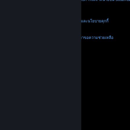
VALVE
เกี่ยวกับ Valve
งาน
ฮาร์ดแวร์
การรีไซเคิล
กฎหมาย
ความเป็นส่วนตัว
การช่วยการเข้าถึง
ประกาศและนโยบาย
คุกกี้
การคืนเงิน
เพิ่มเติม
ดาวน์โหลด Steam
ดาวน์โหลดแอปแบบพกพา
ขอความช่วยเหลือ
บัญชีของฉัน