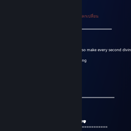
+rep
76561199049063649
ถูกแบนการแลกเปลี่ยน
12 ธ.ค. 2021 @ 8: 04am
═════════════════ஜ۩۞۩ஜ══════════════════
Friendly Guy !!! ❤️
We can be friends for future games
"You only live once for a very short time, so make every second divi
● I DO NOT send links for trading, advertising
● Have a wonderful day
✅✅✅+REP Nice profile
✅✅✅+REP Have a nice day !
═════════════════ஜ۩۞۩ஜ═══════════════════
Gandalf
13 พ.ย. 2021 @ 1: 28am
🛡🛡🦎❤️⬛️🔥🔥🔥💀🤜🤜🤛🤛💀🔥🔥🔥⬛️❤️🦎🛡🛡
============================================