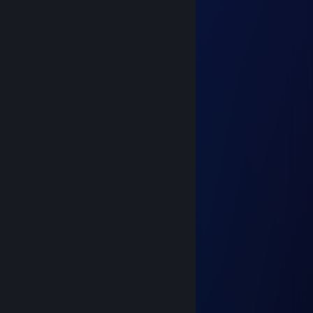
༒☬Haderium☬༒
3 ก.พ. 2022 @ 5: 07am
☢️●▬▬▬▬▬▬▬▬▬▬▬▬▬▬▬●☢️►
◄☢️●▬▬▬▬~ஜ۩۞۩ஜ~▬▬▬▬▬●☢️►
Friendly Guy !!! ❤️
We can be friends for future games ^_^
✅✅✅+REP Good Player
✅✅✅+REP Good Friend
✅✅✅+REP Nice profile
✅✅✅+REP Have a nice day !
◄☢️●▬▬▬▬~ஜ۩۞۩ஜ~▬▬▬▬▬●☢️►
◄☢️●▬▬▬▬▬▬▬▬▬▬▬▬▬▬▬●☢️►
† 𝙱𝚞𝚣𝚣 †
19 ธ.ค. 2021 @ 3: 37pm