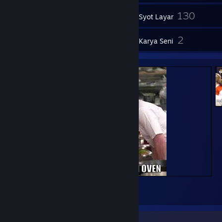
130
Inventori
Syot Layar
5
2
Ulasan
Karya Seni
Ramsey 2
2
2
Pengumpul Lencana