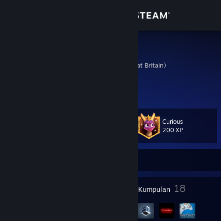
Sign in
Gedung
Jacko
United Kingdom (Great Britain)
Komuniti
Tentang
Curious
Tahap
Sokongan
40
200 XP
Ubah bahasa
Sedang Dalam Talian
Dapatkan Steam Mobile App
22
18
Lencana
Kumpulan
Lihat laman web desktop