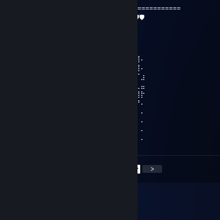
============================================
🛡🛡🦎❤️⬛️🔥🔥🔥💀🤜🤜🤛🤛💀🔥🔥🔥⬛️❤️🦎🛡🛡
Eevihl
7 Jul, 2020 @ 11:28am
⢀⡋⣡⣴⣶⣶⡀⠄⠄⠙⢿⣿⣿⣿⣿⣿⣴⣿⣿⣿⢃⣤⣄⣀⣥⣿⣿⠄
⢸⣇⠻⣿⣿⣿⣧⣀⢀⣠⡌⢻⣿⣿⣿⣿⣿⣿⣿⣿⣿⠿⠿⠿⣿⣿⣿⠄
⢸⣿⣷⣤⣤⣤⣬⣙⣛⢿⣿⣿⣿⣿⣿⣿⡿⣿⣿⡍⠄⠄⢀⣤⣄⠉⠋⣰
⣖⣿⣿⣿⣿⣿⣿⣿⣿⣿⢿⣿⣿⣿⣿⣿⢇⣿⣿⡷⠶⠶⢿⣿⣿⠇⢀⣤
⣿⣿⣿⣿⣿⣿⣿⣿⣿⣿⣿⣽⣿⣿⣿⡇⣿⣿⣿⣿⣿⣿⣷⣶⣥⣴⣿⡗
⢿⣿⣿⣿⣿⣿⣿⣿⣿⣿⣿⣿⣿⣿⣿⣿⣿⣿⣿⣿⣿⣿⣿⣿⣿⣿⡟⠄
⣦⣌⣛⣻⣿⣿⣧⠙⠛⠛⡭⠅⠒⠦⠭⣭⡻⣿⣿⣿⣿⣿⣿⣿⣿⡿⠃⠄
⣿⣿⣿⣿⣿⣿⣿⡆⠄⠄⠄⠄⠄⠄⠄⠄⠹⠈⢋⣽⣿⣿⣿⣿⣵⣾⠃⠄
⣿⣿⣿⣿⣿⣿⣿⣿⠄⣴⣿⣶⣄⠄⣴⣶⠄⢀⣾⣿⣿⣿⣿⣿⣿⠃⠄⠄
⠈⠻⣿⣿⣿⣿⣿⣿⡄⢻⣿⣿⣿⠄⣿⣿⡀⣾⣿⣿⣿⣿⣛⠛⠁⠄⠄⠄
<
>