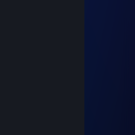
༒☬Haderium☬༒
3 Feb, 2022 @ 5:07am
☢️●▬▬▬▬▬▬▬▬▬▬▬▬▬▬▬●☢️►
◄☢️●▬▬▬▬~ஜ۩۞۩ஜ~▬▬▬▬▬●☢️►
Friendly Guy !!! ❤️
We can be friends for future games ^_^
✅✅✅+REP Good Player
✅✅✅+REP Good Friend
✅✅✅+REP Nice profile
✅✅✅+REP Have a nice day !
◄☢️●▬▬▬▬~ஜ۩۞۩ஜ~▬▬▬▬▬●☢️►
◄☢️●▬▬▬▬▬▬▬▬▬▬▬▬▬▬▬●☢️►
† 𝙱𝚞𝚣𝚣 †
19 Dis, 2021 @ 3:37pm