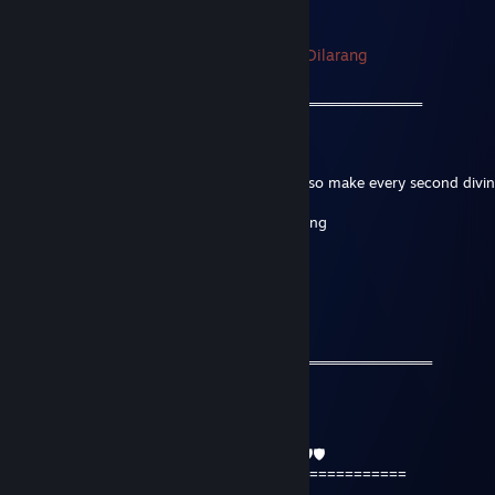
+rep
76561199049063649
Pertukaran Dilarang
12 Dis, 2021 @ 8:04am
═════════════════ஜ۩۞۩ஜ══════════════════
Friendly Guy !!! ❤️
We can be friends for future games
"You only live once for a very short time, so make every second divi
● I DO NOT send links for trading, advertising
● Have a wonderful day
✅✅✅+REP Nice profile
✅✅✅+REP Have a nice day !
═════════════════ஜ۩۞۩ஜ═══════════════════
Gandalf
13 Nov, 2021 @ 1:28am
🛡🛡🦎❤️⬛️🔥🔥🔥💀🤜🤜🤛🤛💀🔥🔥🔥⬛️❤️🦎🛡🛡
============================================
🦎 +ｒｅｐ ｇｏｏｄ ｐｌａｙｅr🦎