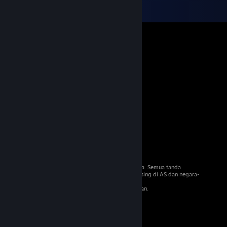
© 2026 Valve Corporation. Hak cipta terpelihara. Semua tanda
dagangan adalah hak milik pemilik masing-masing di AS dan negara-
negara lain.
VAT termasuk dalam semua harga jika berkenaan.
Dapatkan Apl Mudah Alih
STEAM