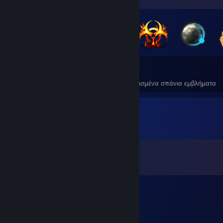
22
1
Συνολικά κερδισμένα εμβλήματα
Κερδισμένα σπάνια εμβλήματα
Σχόλια
Όλα τα σχόλια (
232
)
Strawbs
21 Φεβ 2022, 11:53
was here