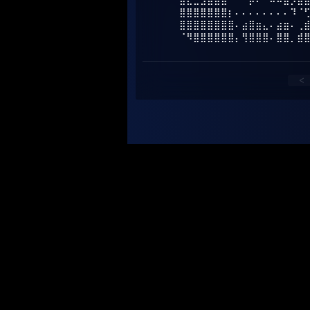
⣿⣿⣿⣿⣿⣿⣿⡆⠄⠄⠄⠄⠄⠄⠄⠄⠹⠈
⣿⣿⣿⣿⣿⣿⣿⣿⠄⣴⣿⣶⣄⠄⣴⣶⠄⢀
⠈⠻⣿⣿⣿⣿⣿⣿⡄⢻⣿⣿⣿⠄⣿⣿⡀⣾
<