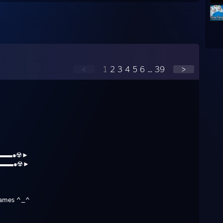
<
1
2
3
4
5
6
...
39
>
▬▬●☢️►
▬▬●☢️►
 games ^_^