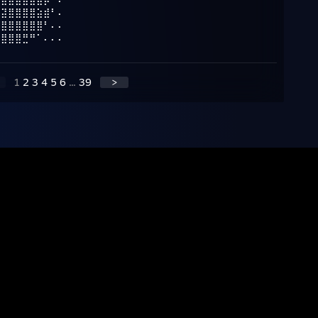
⢋⣽⣿⣿⣿⣿⣵⣾⠃⠄
⣾⣿⣿⣿⣿⣿⣿⠃⠄⠄
⣿⣿⣿⣿⣛⠛⠁⠄⠄⠄
1
2
3
4
5
6
...
39
>