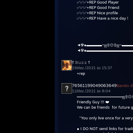
✅✅✅+REP Good Player
✅✅✅+REP Good Friend
✅✅✅+REP Nice profile
✅✅✅+REP Have a nice day !
◄☢️●▬▬▬▬~ஜ۩۞۩ஜ~▬▬▬
◄☢️●▬▬▬▬▬▬▬▬▬▬▬▬
† 𝙱𝚞𝚣𝚣 †
19/dez./2021 às 15:37
+rep
76561199049063649
Banido d
12/dez./2021 às 8:04
═════════════════ஜ۩۞
Friendly Guy !!! ❤️
We can be friends for future
"You only live once for a very
● I DO NOT send links for tradi