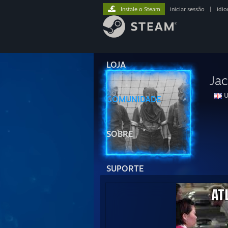
Instale o Steam
iniciar sessão
|
idi
LOJA
Ja
U
COMUNIDADE
SOBRE
SUPORTE