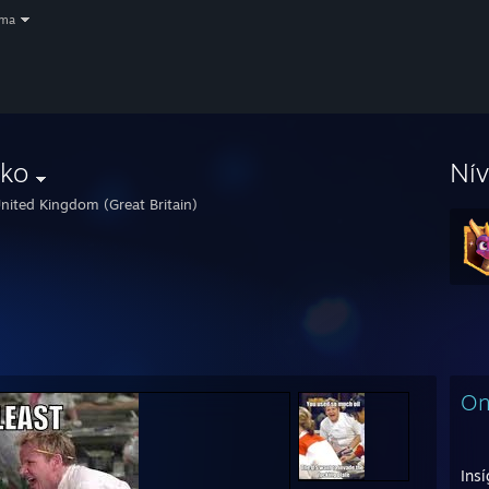
oma
cko
Ní
nited Kingdom (Great Britain)
On
Insí