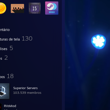
ntário
130
turas de tela
5
lises
2
es
18
pos
Superior Servers
103.539 membros
RVsMod