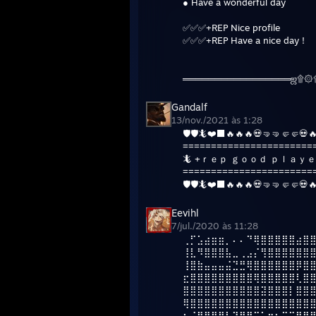
● Have a wonderful day
✅✅✅+REP Nice profile
✅✅✅+REP Have a nice day !
═════════════════ஜ۩۞
Gandalf
13/nov./2021 às 1:28
🛡🛡🦎❤️⬛️🔥🔥🔥💀🤜🤜🤛🤛💀
=======================
🦎 +ｒｅｐ ｇｏｏｄ ｐｌａｙｅr
=======================
🛡🛡🦎❤️⬛️🔥🔥🔥💀🤜🤜🤛🤛💀
Eevihl
7/jul./2020 às 11:28
⢀⡋⣡⣴⣶⣶⡀⠄⠄⠙⢿⣿⣿⣿⣿⣿⣴⣿
⢸⣇⠻⣿⣿⣿⣧⣀⢀⣠⡌⢻⣿⣿⣿⣿⣿⣿
⢸⣿⣷⣤⣤⣤⣬⣙⣛⢿⣿⣿⣿⣿⣿⣿⡿⣿
⣖⣿⣿⣿⣿⣿⣿⣿⣿⣿⢿⣿⣿⣿⣿⣿⢇⣿
⣿⣿⣿⣿⣿⣿⣿⣿⣿⣿⣿⣽⣿⣿⣿⡇⣿⣿
⢿⣿⣿⣿⣿⣿⣿⣿⣿⣿⣿⣿⣿⣿⣿⣿⣿⣿
⣦⣌⣛⣻⣿⣿⣧⠙⠛⠛⡭⠅⠒⠦⠭⣭⡻⣿