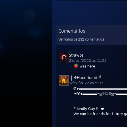
Comentários
Ver todos os
232
comentários
Strawbs
21/fev./2022 às 11:53
was here
༒☬Haderium☬༒
3/fev./2022 às 5:07
☢️●▬▬▬▬▬▬▬▬▬▬▬▬▬
◄☢️●▬▬▬▬~ஜ۩۞۩ஜ~▬▬▬
Friendly Guy !!! ❤️
We can be friends for future