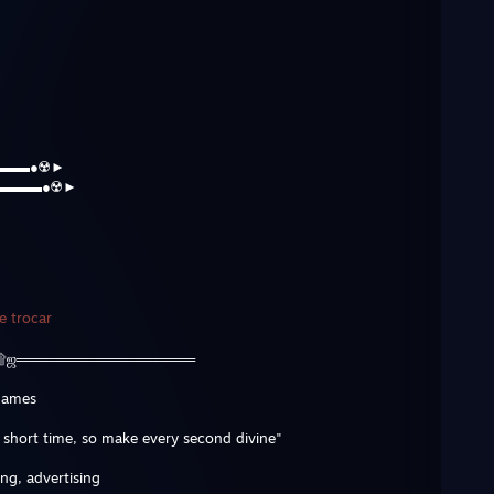
▬▬●☢️►
▬▬▬●☢️►
e trocar
۩ஜ══════════════════
 games
 short time, so make every second divine"
ng, advertising