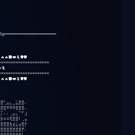
۩ஜ═══════════════════
🔥🔥⬛️❤️🦎🛡🛡
=====================
🦎
=====================
🔥🔥⬛️❤️🦎🛡🛡
⣿⣿⢃⣤⣄⣀⣥⣿⣿⠄
⣿⣿⣿⠿⠿⠿⣿⣿⣿⠄
⣿⡍⠄⠄⢀⣤⣄⠉⠋⣰
⣿⡷⠶⠶⢿⣿⣿⠇⢀⣤
⣿⣿⣿⣿⣷⣶⣥⣴⣿⡗
⣿⣿⣿⣿⣿⣿⣿⣿⡟⠄
⣿⣿⣿⣿⣿⣿⣿⡿⠃⠄