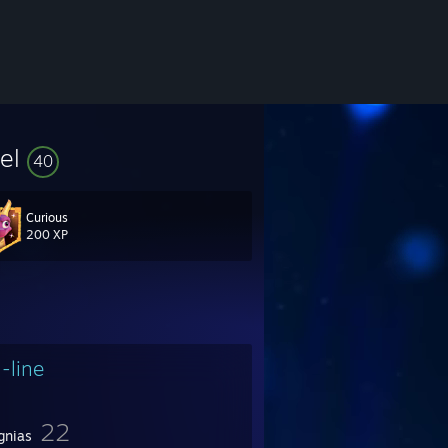
vel
40
Curious
200 XP
-line
22
gnias