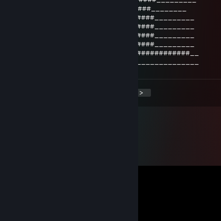
_____##################MY ♥♥♥♥###________
______#################____######_________
_______###_______#####_____######_________
______###_______#####______######_________
_____###________#####______######_________
#######_________##########_##############__
___________________________________________
<
>