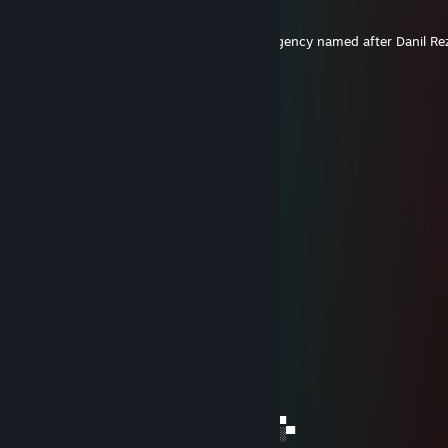
23. sep. 2025 kl. 9:02
+rep for works before the secret Russian agency named after Danil Re
a Russian spy and party official
Suomi Ky$ [APSYACHA]
26. juli 2025 kl. 12:05
pizda
Officer Bebpa
26. juli 2025 kl. 12:03
pizda вискарьская
Suomi Ky$ [APSYACHA]
20. juli 2025 kl. 15:02
best guy!!!!
Uncle Ruckus
2. feb. 2022 kl. 22:33
░░░████▌█████▌█░████████▐▀██▀
░▄█████░█████▌░█░▀██████▌█▄▄▀▄
░▌███▌█░▐███▌▌░░▄▄░▌█▌███▐███░▀