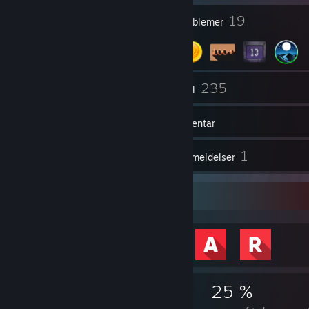
1
19
Profilpriser
Emblemer
8
235
Grupper
Spil
Inventar
42
1
Skærmbilleder
Anmeldelser
Præstationsfremvisning
3.980
2
25 %