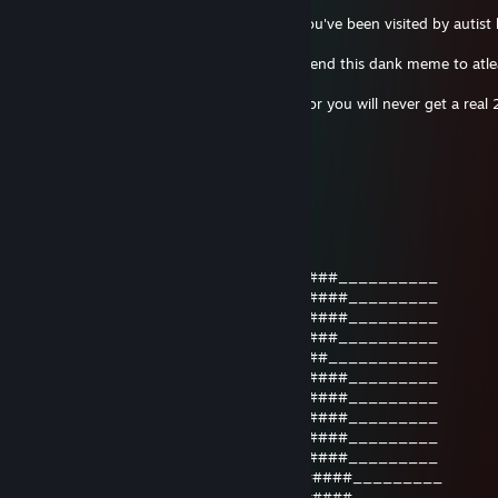
▐░▐██░░▄▄▐▀█░░░▐▄█▀▌█▐███▐█
░░███░▌▄█▌░░▀░░▀██░░▀██████▌You've been visited by autist lo
sama!
░░░▀█▌▀██▀░▄░░░░░░░░░███▐███ Send this dank meme to atle
83 weeaboos,
░░░░██▌░░░░░░░░░░░░░▐███████▌or you will never get a real 
girlfriend.
░░░░███░░░░░▀█▀░░░░░▐██▐███▀▌
░░░░▌█▌█▄░░░░░░░░░▄▄████▀░▀
░░░░░░█▀██▄▄▄░▄▄▀▀▒█▀█░▀
pickle
8. nov. 2021 kl. 23:13
____________________________####__________
___________________________######_________
___________________________######_________
____________________________####__________
_____________________________##___________
___________________________######_________
__________________________#######_________
__####__________________#########_________
_######________________###_######_________
_######_______________###__######_________
__####_______________###___ ######_________
_____##################____ ######_________