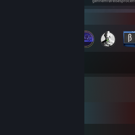
Præstationer
100% gennemførte spil
gennemførelsesprocent 
Emblemsamler
19
260
emblemer opnået i alt
spilkort
Kommentarer
Vis alle
32
kommentarer
Officer Bebpa