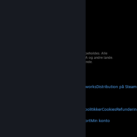
© 2026 Valve Corporation. Alle rettigheder forbeholdes. Alle
varemærker tilhører deres respektive ejere i USA og andre lande.
Moms inkluderet i alle priser, hvor det er gældende.
Hent mobilapps
STEAM
Om Steam
Steam-abonnentaftale
Steamworks
Distribution på Steam
VALVE
Om Valve
Karriere
Hardware
Genbrug
JURIDISK
Privatliv
Tilgængelighed
Meddelelser og politikker
Cookies
Refunderin
MERE
Hent Steam
Hent mobilapps
Kundesupport
Min konto