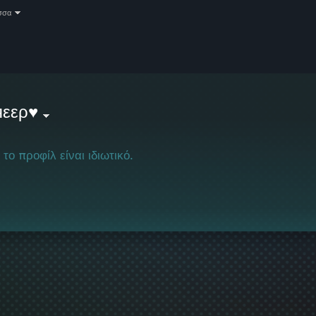
σσα
яεερ♥
 το προφίλ είναι ιδιωτικό.