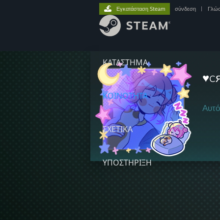
Εγκατάσταση Steam
σύνδεση
|
Γλώ
ΚΑΤΑΣΤΗΜΑ
♥c
ΚΟΙΝΟΤΗΤΑ
Αυτό
ΣΧΕΤΙΚΆ
ΥΠΟΣΤΗΡΙΞΗ