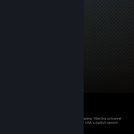
© 2026 Valve Corporation. Všechna práva vyhrazena. Všechny ochranné
známky jsou vlastnictvím příslušných subjektů v USA a dalších zemích.
Všechny ceny jsou uvedeny včetně DPH.