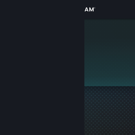
Přihlásit se
Obchod
♥cяεερ♥
Komunita
Informace
Tento profil je soukromý.
Podpora
Změnit jazyk
Mobilní aplikace služby Steam
Desktopová verze stránky