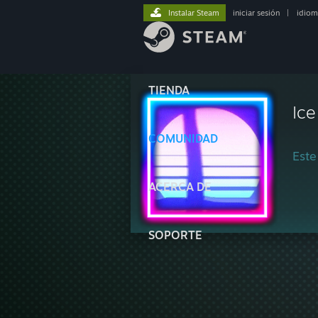
Instalar Steam
iniciar sesión
|
idiom
TIENDA
Ic
COMUNIDAD
Este
ACERCA DE
SOPORTE