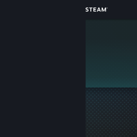
Login
Toko
HvLStream
Komunitas
Tentang
Ini adalah profil privat.
Bantuan
Ubah bahasa
Dapatkan Aplikasi Seluler Steam
Lihat situs web desktop