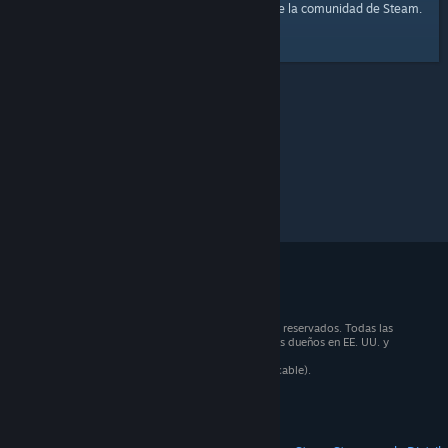
página principal
Aquí tienes un enlace a la
de la comunidad de Steam.
© 2026 Valve Corporation. Todos los derechos reservados. Todas las
marcas registradas pertenecen a sus respectivos dueños en EE. UU. y
otros países.
Todos los precios incluyen IVA (donde sea aplicable).
Aplicaciones móviles
STEAM