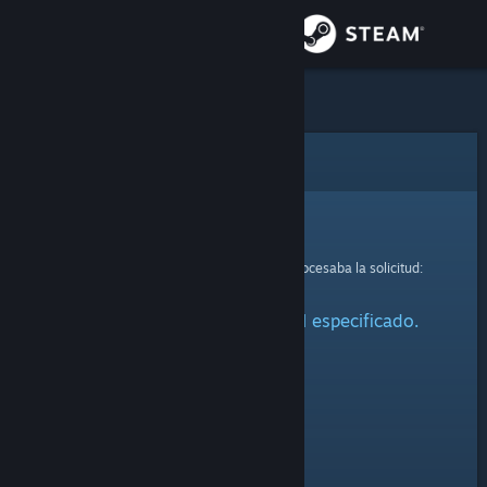
Iniciar sesión
Tienda
Comunidad
Error
Acerca de
Lo sentimos.
Se ha producido un error mientras se procesaba la solicitud:
Soporte
No se ha encontrado el perfil especificado.
Cambiar idioma
Descargar Steam Mobile
Ver versión clásica