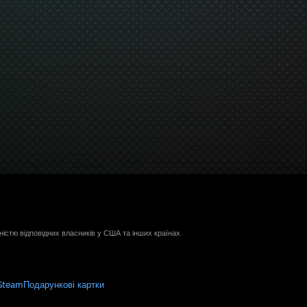
ністю відповідних власників у США та інших країнах.
Steam
Подарункові картки