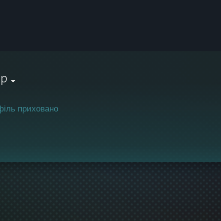
lp
філь приховано