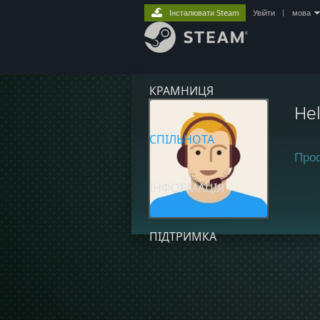
Інсталювати Steam
Увійти
|
мова
КРАМНИЦЯ
He
СПІЛЬНОТА
Про
ІНФОРМАЦІЯ
ПІДТРИМКА