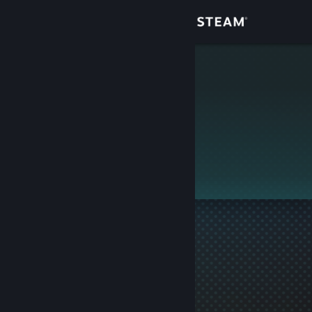
Giriş yap
Mağaza
Help
Topluluk
Hakkında
Bu profil gizlidir.
Destek
Dili değiştir
Steam mobil uygulamasını yükle
Masaüstü internet sitesini görüntüle