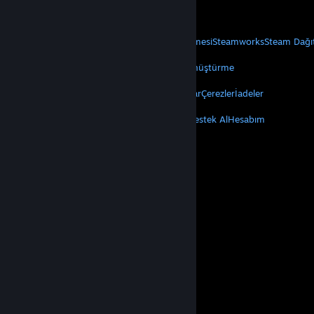
Mobil Uygulamaları Edin
STEAM
Steam Hakkında
Steam Abonelik Sözleşmesi
Steamworks
Steam Dağı
VALVE
Valve Hakkında
Kariyer
Donanım
Geri Dönüştürme
YASAL
Gizlilik
Erişilebilirlik
Bildirimler ve Politikalar
Çerezler
İadeler
DAHA FAZLA
Steam'i Yükle
Mobil Uygulamaları Edin
Destek Al
Hesabım
© Valve Corporation. Tüm hakları saklıdır. Tüm ticari
markalar, ABD ve diğer ülkelerde ilgili sahiplerinin
mülkiyetindedir.
Gizlilik Politikası
|
Yasal Bilgi
|