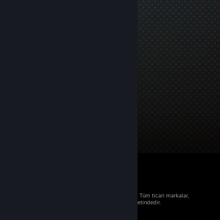
© 2026 Valve Corporation. Tüm hakları saklıdır. Tüm ticari markalar,
ABD ve diğer ülkelerde ilgili sahiplerinin mülkiyetindedir.
Geçerli yerlerde fiyatlara KDV dâhildir.