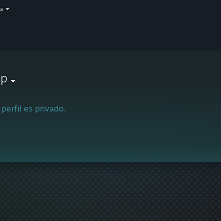
a
lp
 perfil es privado.