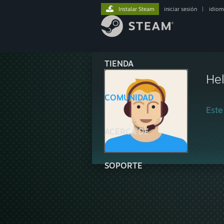
Instalar Steam
iniciar sesión
|
idiom
TIENDA
He
COMUNIDAD
Este
ACERCA DE
SOPORTE