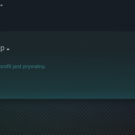
lp
profil jest prywatny.