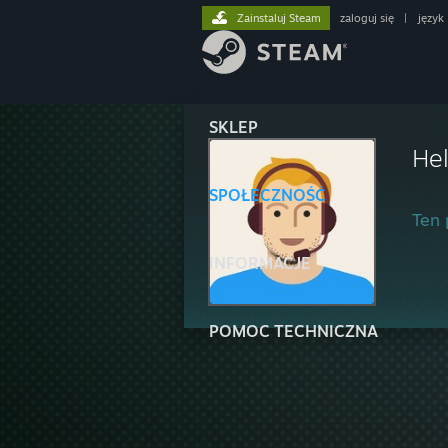
Zainstaluj Steam
zaloguj się
|
język
SKLEP
He
SPOŁECZNOŚĆ
Ten 
INFORMACJE
POMOC TECHNICZNA