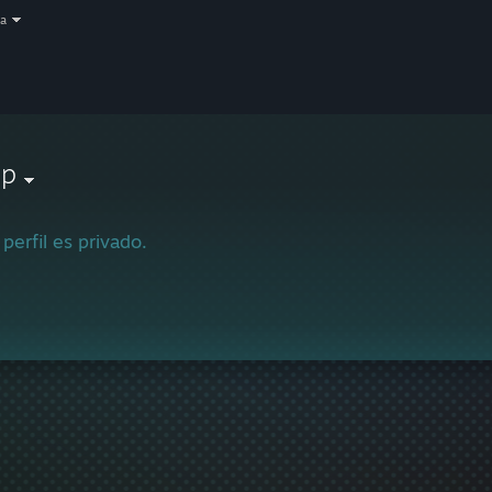
a
lp
 perfil es privado.