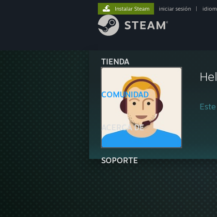
Instalar Steam
iniciar sesión
|
idiom
TIENDA
He
COMUNIDAD
Este
ACERCA DE
SOPORTE