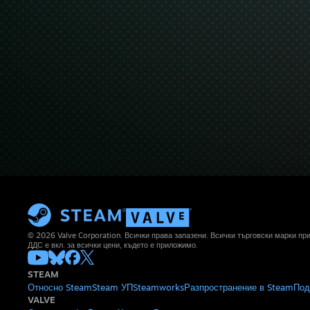
© 2026 Valve Corporation. Всички права запазени. Всички търговски марки п
ДДС е вкл. за всички цени, където е приложимо.
STEAM
Относно Steam
Steam УП
Steamworks
Разпространение в Steam
Под
VALVE