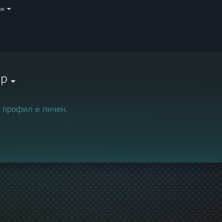
ик
lp
 профил е личен.