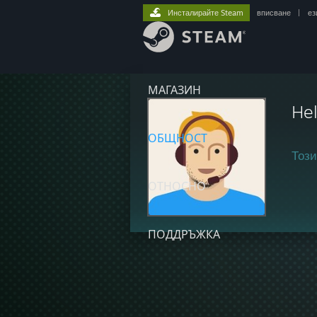
Инсталирайте Steam
вписване
|
ез
МАГАЗИН
He
ОБЩНОСТ
Този
ОТНОСНО
ПОДДРЪЖКА