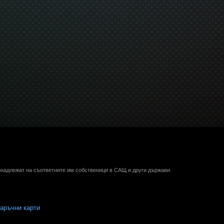
ринадлежат на съответните им собственици в САЩ и други държави.
аръчни карти